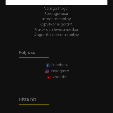
Vanliga frågor
Sprängskisser
Integritetspolicy
Köpvillkor & garanti
Frakt- och leveransvillkor
Ångerrätt och returpolicy
Följ oss
Facebook
Instagram
Youtube
Hitta hit