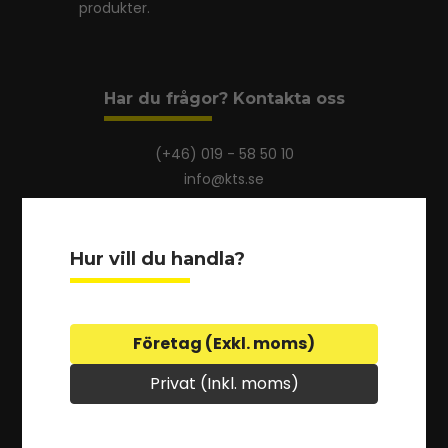
produkter.
Har du frågor? Kontakta oss
(+46) 019 - 58 50 10
info@kts.se
Hur vill du handla?
Om KTS
Om KTS
Beställ broschyrer
Företag (Exkl. moms)
Vi finns på Blocket
Privat (Inkl. moms)
Information