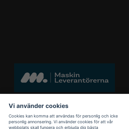
Bli medlem i vårt nyhetsbrev
Vi använder cookies
Cookies kan komma att användas för personlig och icke
email
personlig annonsering. Vi använder cookies för att vår
Mejladress
Skicka
webbplats skall fungera och erbjuda dig bästa