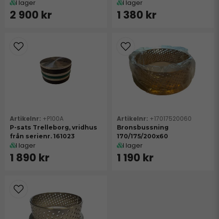
I lager
I lager
2 900 kr
1 380 kr
+P100A
+17017520060
P-sats Trelleborg, vridhus
Bronsbussning
från serienr. 161023
170/175/200x60
I lager
I lager
1 890 kr
1 190 kr