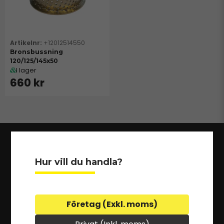
+12012514550
Bronsbussning
120/125/145x50
I lager
660 kr
Hur vill du handla?
Företag (Exkl. moms)
KTS är en förkortning av Kumla Traktor