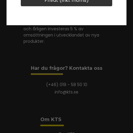
Privat (Inkl. moms)
Service. Företaget som startades 1951
bytte namn 1997 och heter i dag KTS
Maskiner AB. Alla maskiner och redskap
säljs under det egna varumärket KTS,
och årligen investeras 5 % av
omsättningen i utvecklandet av nya
produkter.
Har du frågor? Kontakta oss
(+46) 019 - 58 50 10
info@kts.se
Om KTS