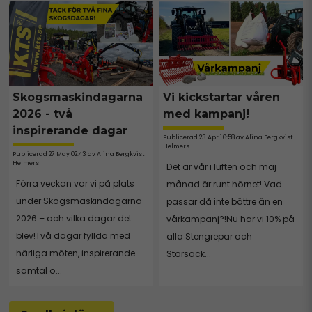
Skogsmaskindagarna
Vi kickstartar våren
2026 - två
med kampanj!
inspirerande dagar
Publicerad 23 Apr 16:58 av Alina Bergkvist
Helmers
Publicerad 27 May 02:43 av Alina Bergkvist
Helmers
Det är vår i luften och maj
Förra veckan var vi på plats
månad är runt hörnet! Vad
under Skogsmaskindagarna
passar då inte bättre än en
2026 – och vilka dagar det
vårkampanj?!Nu har vi 10% på
blev!Två dagar fyllda med
alla Stengrepar och
härliga möten, inspirerande
Storsäck...
samtal o...