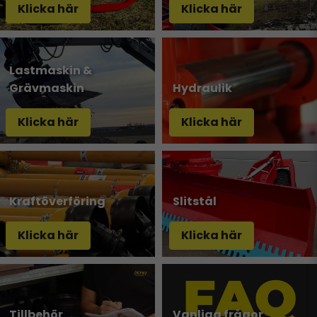
Klicka här
Klicka här
Lastmaskin &
Grävmaskin
Hydraulik
Klicka här
Klicka här
Kraftöverföring
Slitstål
Klicka här
Klicka här
Tillbehör
Vanliga frågor