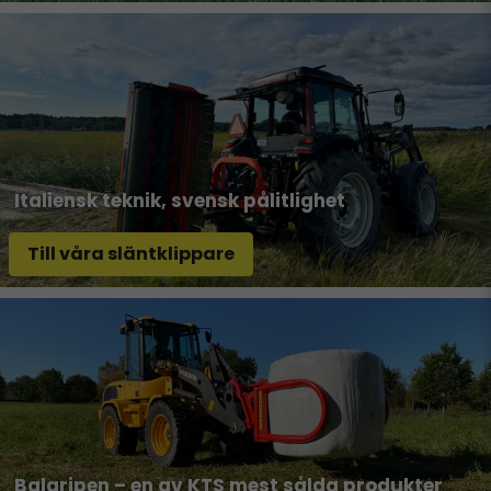
Italiensk teknik, svensk pålitlighet
Till våra släntklippare
Balgripen – en av KTS mest sålda produkter