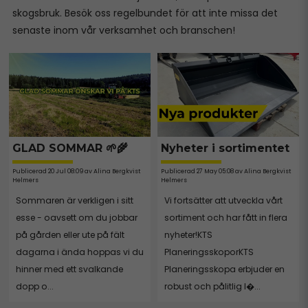
skogsbruk. Besök oss regelbundet för att inte missa det
senaste inom vår verksamhet och branschen!
GLAD SOMMAR 🌱🌾
Nyheter i sortimentet
Publicerad 20 Jul 08:09 av Alina Bergkvist
Publicerad 27 May 05:08 av Alina Bergkvist
Helmers
Helmers
Sommaren är verkligen i sitt
Vi fortsätter att utveckla vårt
esse - oavsett om du jobbar
sortiment och har fått in flera
på gården eller ute på fält
nyheter!KTS
dagarna i ända hoppas vi du
PlaneringsskoporKTS
hinner med ett svalkande
Planeringsskopa erbjuder en
dopp o...
robust och pålitlig l�...