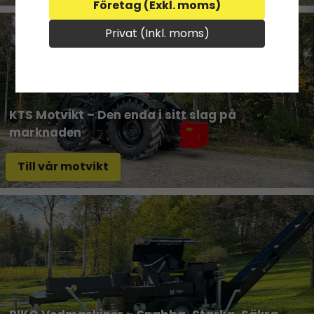
Företag (Exkl. moms)
Privat (Inkl. moms)
KTS Motvikt – Den enda i sitt slag på
marknaden
Till vår motvikt