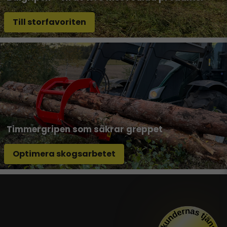
Till storfavoriten
Timmergripen som säkrar greppet
Optimera skogsarbetet