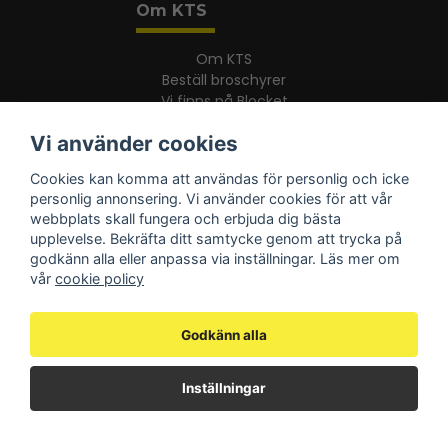
Om KTS
Om KTS
Beställ broschyrer
Vi finns på Blocket
Vi använder cookies
Information
Cookies kan komma att användas för personlig och icke
personlig annonsering. Vi använder cookies för att vår
webbplats skall fungera och erbjuda dig bästa
Vanliga frågor
upplevelse. Bekräfta ditt samtycke genom att trycka på
Sprängskisser
godkänn alla eller anpassa via inställningar. Läs mer om
Integritetspolicy
vår
cookie policy
Köpvillkor & garanti
Frakt- och leveransvillkor
Ångerrätt och returpolicy
Godkänn alla
Inställningar
Följ oss
Facebook