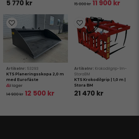
5 770 kr
11 900 kr
15 000 kr
53293
Krokodilgrip-1m-
StoraBM
KTS Planeringsskopa 2,0 m
med Eurofäste
KTS Krokodilgrip | 1,0 m |
I lager
Stora BM
12 500 kr
21 470 kr
14 900 kr