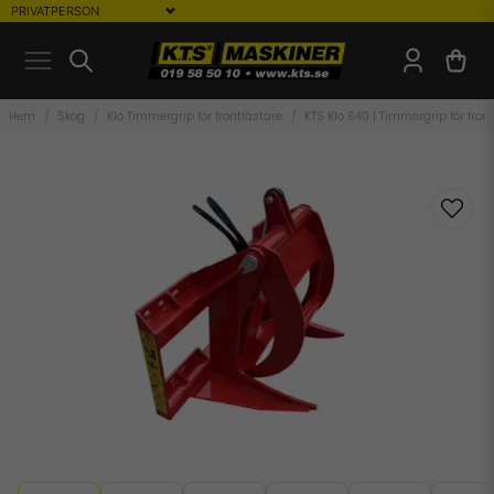
Hem
Skog
Klo Timmergrip för frontlastare
KTS Klo 640 | Timmergrip för fron