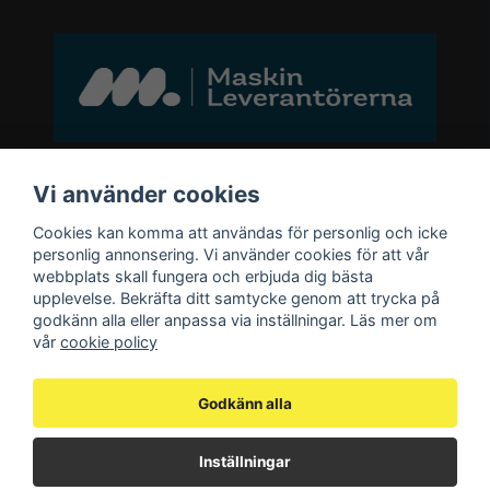
Bli medlem i vårt nyhetsbrev
Vi använder cookies
Cookies kan komma att användas för personlig och icke
email
personlig annonsering. Vi använder cookies för att vår
Mejladress
Skicka
webbplats skall fungera och erbjuda dig bästa
upplevelse. Bekräfta ditt samtycke genom att trycka på
godkänn alla eller anpassa via inställningar. Läs mer om
Bli medlem i vårt nyhetsbrev och ta del
vår
cookie policy
av våra nyheter och erbjudande.
Godkänn alla
Inställningar