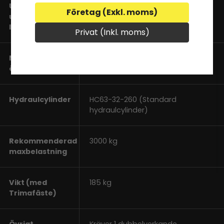
Underkäkens
390 mm
Företag (Exkl. moms)
utstickande
längd
Privat (Inkl. moms)
Maximal
960 mm
öppning
Hydraulcylinder
HC63-32-260 (Standard
hydraulcylinder)
Rekommenderad
3000 kg
maxbelastning
Vikt (med
185 kg
Trimafäste)
Övrigt
Kräver 1 dubbelverkande