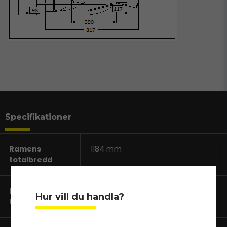
Specifikationer
Ramens
1184 mm
totalbredd
Redskapets
792 mm
Hur vill du handla?
totalhöjd