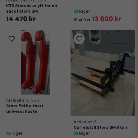
PaketKTS400+KTS510
KTS Storsäckslyft för en
I lager
säck | Stora BM
14 470 kr
13 000 kr
15 400 kr
KTS510
Stora BM bultbart
universalfäste
5
Gaffelställ Stora BM 5 ton
I lager
I lager