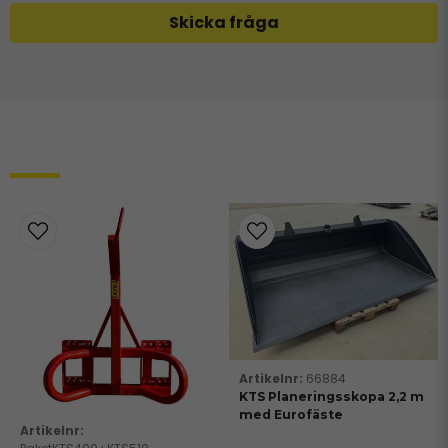
Skicka fråga
Relaterade produkter
66884
KTS Planeringsskopa 2,2 m
med Eurofäste