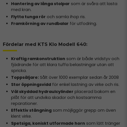
Hantering av långa stolpar
som är svåra att lasta
med kran.
Flytta tunga rör
och samla ihop ris.
Framkörning av rundbalar
för utfodring.
Fördelar med KTS Klo Modell 640:
Kraftig ramkonstruktion
som är både vridstyv och
fjädrande för att klara tuffa belastningar utan att
spricka.
Toppsäljare:
Sålt över 1000 exemplar sedan år 2008
Stor öppningsvidd
för enkel lastning av virke och ris.
Väl skyddad hydraulcylinder
placerad bakom en
plåt för att undvika skador och kostsamma
reparationer.
Effektiv stängning
som möjliggör grepp om även
klent virke.
Spetsiga, koniskt utformade horn
som lätt tränger