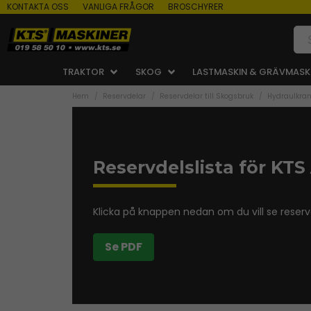
KONTAKTA OSS
VANLIGA FRÅGOR
BROSCHYRER
TRAKTOR
SKOG
LASTMASKIN & GRÄVMASK
Hem
Reservdelar
Reservdelar till Skogsbruk
Hydraulkra
Reservdelslista för KTS
Klicka på knappen nedan om du vill se reservd
Se PDF