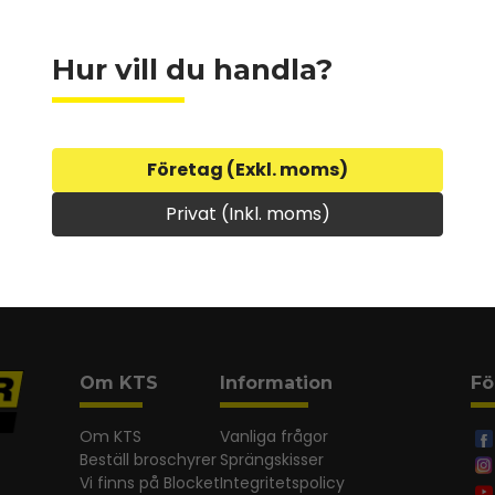
+HC8040500
Hydraulcylinder
Hur vill du handla?
+P5032
P-sats
I lager
Ej i lager
423 kr
5 270 kr
Företag (Exkl. moms)
Privat (Inkl. moms)
Om KTS
Information
Fö
Om KTS
Vanliga frågor
Beställ broschyrer
Sprängskisser
Vi finns på Blocket
Integritetspolicy