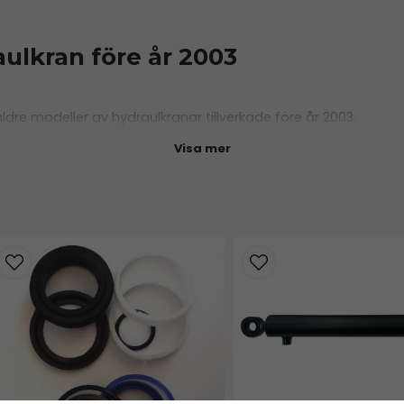
aulkran före år 2003
 äldre modeller av hydraulkranar tillverkade före år 2003.
Visa mer