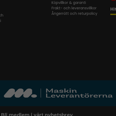
Köpvillkor & garanti
Frakt- och leveransvillkor
Hi
Ångerrätt och returpolicy
ch
i
Bli medlem i vårt nyhetsbrev