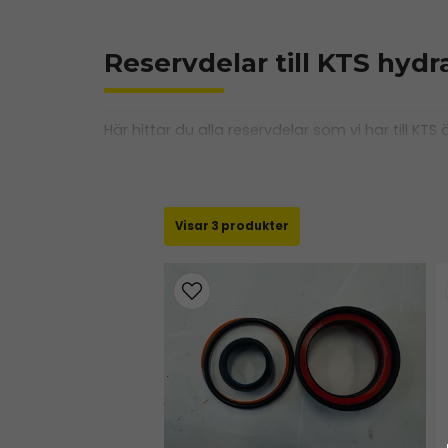
Reservdelar till KTS hydr
Här hittar du alla reservdelar som vi har till KTS
3 produkter