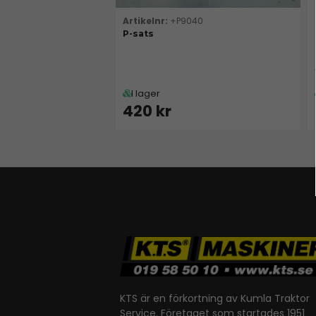
+P9040
P-sats
I lager
420 kr
KTS är en förkortning av Kumla Traktor
Service. Företaget som startades 1951