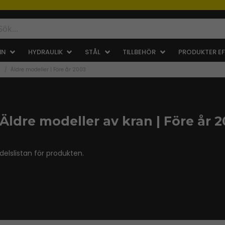
IN
HYDRAULIK
STÅL
TILLBEHÖR
PRODUKTER EF
n
Äldre modeller | Före år 2003
 Äldre modeller av kran | Före år 
elslistan för produkten.