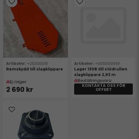
+25300018
+0000000411
Remskydd till slagklippare
Lager 1308 till stödrullen
slagklippare 2,93 m
Beställningsvara
Ej i lager
KONTAKTA OSS FÖR
2 690 kr
OFFERT