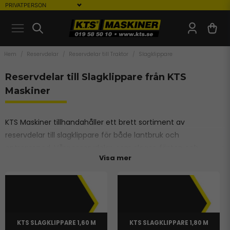
Hem
Reservdelar
Reservdelar till Traktor
Slagklippare
Reservdelar till Slagklippare från KTS
Maskiner
KTS Maskiner tillhandahåller ett brett sortiment av
reservdelar till slagklippare för både lantbruk och
entreprenad. Våra reservdelar, som slagor, fästen och
Visa mer
hydraulkomponenter, är utformade för att säkerställa hög
prestanda och lång livslängd vid klippning av grönytor, fält
och vegetation. Med KTS reservdelar kan du hålla din
slagklippare i toppskick och bibehålla hög effektivitet i ditt
arbete.
KTS SLAGKLIPPARE 1,60 M
KTS SLAGKLIPPARE 1,80 M