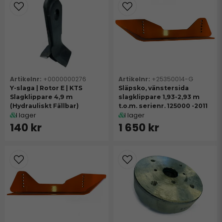
+0000000276
+25350014-G
Y-slaga | Rotor E | KTS
Släpsko, vänstersida
Slagklippare 4,9 m
slagklippare 1,93-2,93 m
(Hydrauliskt Fällbar)
t.o.m. serienr. 125000 -2011
I lager
I lager
140 kr
1 650 kr