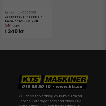
+05001001
Lager FY50TF "special"
t.o.m. nr 125000 -2011
Ej i lager
1 340 kr
KTS är en förkortning av Kumla Traktor
Service. Företaget som startades 1951