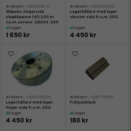
+25350013-G
+3000005205
Släpsko, högersida
Lagerhållare med lager
slagklippare 1,93-2,93 m
vänster sida fr.o.m. 2012
t.o.m. serienr. 125000 -2011
I lager
I lager
1 650 kr
4 450 kr
+3000005206
+0267710900
Lagerhållare med lager
Frihjulsklack
höger sida fr.o.m. 2012
I lager
I lager
4 450 kr
180 kr