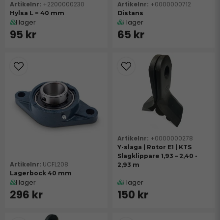
+2200000230
+0000000712
Hylsa L = 40 mm
Distans
I lager
I lager
95 kr
65 kr
+0000000278
Y-slaga | Rotor E1 | KTS
Slagklippare 1,93 – 2,40 -
UCFL208
2,93 m
Lagerbock 40 mm
I lager
I lager
296 kr
150 kr