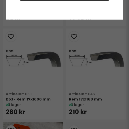
+25000001
+0311320100
Skruv M16x45-1,5
Splines-axel
I lager
I lager
25 kr
1 740 kr
B63
B46
B63 - Rem 17x1600 mm
Rem 17x1168 mm
I lager
I lager
280 kr
210 kr