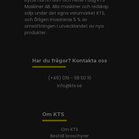
bytte namn 1997 och heter i dag KTS
Maskiner AB. Alla maskiner och redskap
säljs under det egna varumärket KTS,
och årligen investeras 5 % av
omsättningen i utvecklandet av nya
produkter.
Har du frågor? Kontakta oss
(+46) 019 - 58 50 10
info@kts.se
Om KTS
Om KTS
Beställ broschyrer