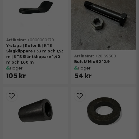
+0000000270
Y-slaga | Rotor B | KTS
Slagklippare 1,33 m och 1,53
+28169500
m | KTS Släntklippare 1,40
Bult M16 x 92 12.9
m och 1,60 m
I lager
I lager
105 kr
54 kr