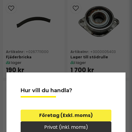
+0267711000
+3000005403
Fjäderbricka
Lager till stödrulle
I lager
I lager
190 kr
1 700 kr
Hur vill du handla?
Företag (Exkl. moms)
Privat (Inkl. moms)