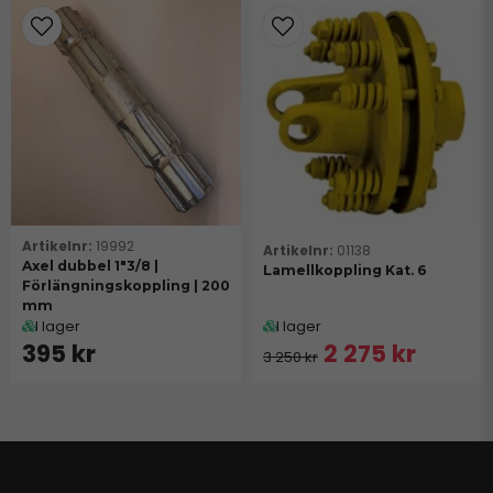
kraft och skyddar mot överhettning och överbelastning,
medan frihjulen möjliggör att kraftuttagsaxeln kan rotera
fritt när den inte belastas. Våra kopplingar är tillverkade av
slitstarka material för att klara krävande arbetsförhållanden
inom både lantbruk och entreprenad.
Med KTS kopplingar kan du säkerställa att din kraftuttagsaxel
fungerar optimalt och säkert, även under hög belastning.
19992
01138
Axel dubbel 1"3/8 |
Lamellkoppling Kat. 6
Förlängningskoppling | 200
mm
I lager
I lager
395 kr
2 275 kr
3 250 kr