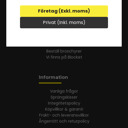
info@kts.se
Företag (Exkl. moms)
Privat (Inkl. moms)
Om KTS
Om KTS
Beställ broschyrer
Vi finns på Blocket
Information
Vanliga frågor
Sprängskisser
Integritetspolicy
Köpvillkor & garanti
Frakt- och leveransvillkor
Ångerrätt och returpolicy