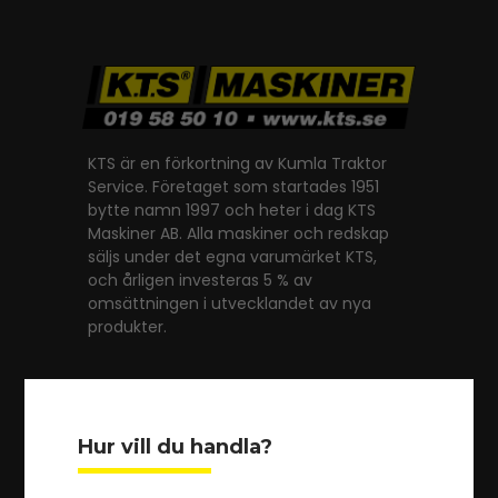
KTS är en förkortning av Kumla Traktor
Service. Företaget som startades 1951
bytte namn 1997 och heter i dag KTS
Maskiner AB. Alla maskiner och redskap
säljs under det egna varumärket KTS,
och årligen investeras 5 % av
omsättningen i utvecklandet av nya
produkter.
Har du frågor? Kontakta oss
Hur vill du handla?
(+46) 019 - 58 50 10