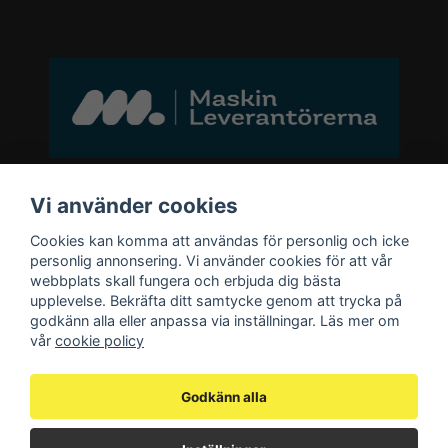
Bli medlem i vårt nyhetsbrev
Vi använder cookies
Cookies kan komma att användas för personlig och icke
email
personlig annonsering. Vi använder cookies för att vår
Mejladress
Skicka
webbplats skall fungera och erbjuda dig bästa
upplevelse. Bekräfta ditt samtycke genom att trycka på
godkänn alla eller anpassa via inställningar. Läs mer om
Bli medlem i vårt nyhetsbrev och ta del
vår
cookie policy
av våra nyheter och erbjudande.
Godkänn alla