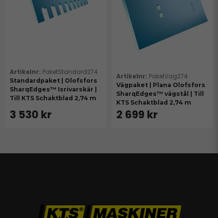
PaketStandard274
PaketVag274
Standardpaket | Olofsfors
Vägpaket | Plana Olofsfors
SharqEdges™ Isrivarskär |
SharqEdges™ vägstål | Till
Till KTS Schaktblad 2,74 m
KTS Schaktblad 2,74 m
3 530 kr
2 699 kr