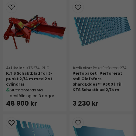
För lantbrukare som söker ett enklare alternativ erbjuder vi
KTS1250S-modellen. Den är stabil och robust, med möjlighet
att mekaniskt flytta bommen i sidled, även i
encylinderversionen.
Tillgänglig Extrautrustning
KTS274-2HC
PaketPerforerat274
Gasackumulator på blad och/eller bom.
K.T.S Schaktblad för 3-
Perfopaket | Perforerat
punkt 2,74 m med 2 st
stål Olofsfors
cylindrar
SharqEdges™ P300 | Till
Slutmonteras vid
KTS Schaktblad 2,74 m
Släta slitstål (isrivarskär) som alternativ till de
beställning ca 3 dagar
tandade slitstålen.
48 900 kr
3 230 kr