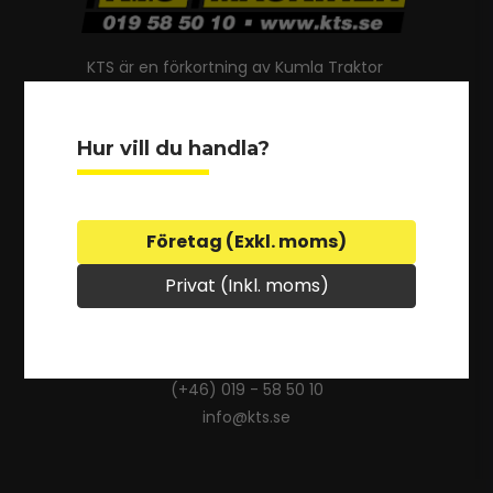
KTS är en förkortning av Kumla Traktor
Service. Företaget som startades 1951
bytte namn 1997 och heter i dag KTS
Maskiner AB. Alla maskiner och redskap
Hur vill du handla?
säljs under det egna varumärket KTS,
och årligen investeras 5 % av
omsättningen i utvecklandet av nya
produkter.
Företag (Exkl. moms)
Privat (Inkl. moms)
Har du frågor? Kontakta oss
(+46) 019 - 58 50 10
info@kts.se