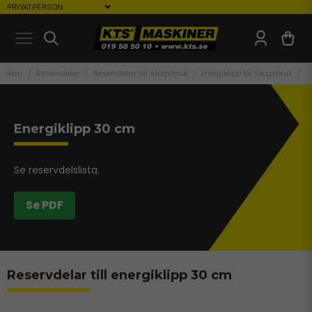
Hem
Reservdelar
Reservdelar till Skogsbruk
Energiklipp för Skogsbruk
E
Energiklipp 30 cm
Se reservdelslista.
Se PDF
Reservdelar till energiklipp 30 cm