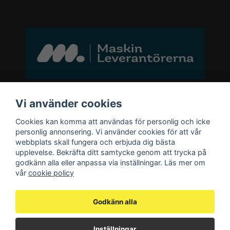
Bli medlem i vårt nyhetsbrev
Vi använder cookies
Cookies kan komma att användas för personlig och icke
email
personlig annonsering. Vi använder cookies för att vår
Mejladress
Skicka
webbplats skall fungera och erbjuda dig bästa
upplevelse. Bekräfta ditt samtycke genom att trycka på
godkänn alla eller anpassa via inställningar. Läs mer om
Bli medlem i vårt nyhetsbrev och ta del
vår
cookie policy
av våra nyheter och erbjudande.
Godkänn alla
Inställningar