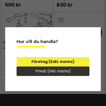
500 kr
630 kr
Hur vill du handla?
+GE3000700
+HC9050250
Axel Ø 60x413 mm till
Hydraulcylinder
Företag (Exkl. moms)
Energiklipp 30 cm
Energiklipp 30 cm
I lager
Beställningsvara
Privat (Inkl. moms)
6 880 kr
1 600 kr