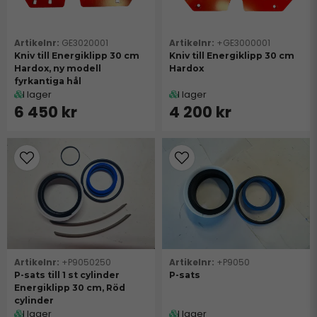
GE3020001
+GE3000001
Kniv till Energiklipp 30 cm
Kniv till Energiklipp 30 cm
Hardox, ny modell
Hardox
fyrkantiga hål
I lager
I lager
6 450 kr
4 200 kr
+P9050250
+P9050
P-sats till 1 st cylinder
P-sats
Energiklipp 30 cm, Röd
cylinder
I lager
I lager