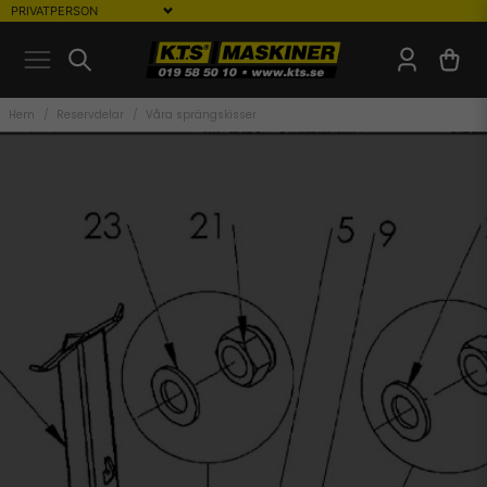
Hem
Reservdelar
Våra sprängskisser