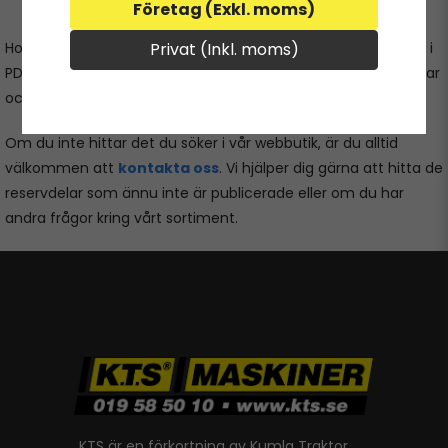
Företag (Exkl. moms)
Privat (Inkl. moms)
Hos KTS Maskiner hittar du sprängskisser för våra reservdelar i
PDF-format. Det gör det enkelt för dig att identifiera rätt delar
och beställa direkt från oss.
Om du inte hittar det du söker i vår webbutik, är du alltid
välkommen att
kontakta oss
. Vi hjälper dig gärna att hitta de
reservdelar som ännu inte är publicerade eller om du har
andra frågor kring vårt sortiment.
KTS är en förkortning av Kumla Traktor