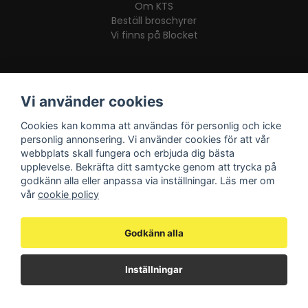
Om KTS
Beställ broschyrer
Vi finns på Blocket
Information
Vi använder cookies
Vanliga frågor
Cookies kan komma att användas för personlig och icke
Sprängskisser
personlig annonsering. Vi använder cookies för att vår
Integritetspolicy
webbplats skall fungera och erbjuda dig bästa
Köpvillkor & garanti
upplevelse. Bekräfta ditt samtycke genom att trycka på
Frakt- och leveransvillkor
godkänn alla eller anpassa via inställningar. Läs mer om
Ångerrätt och returpolicy
vår
cookie policy
Godkänn alla
Följ oss
Facebook
Inställningar
Instagram
Youtube