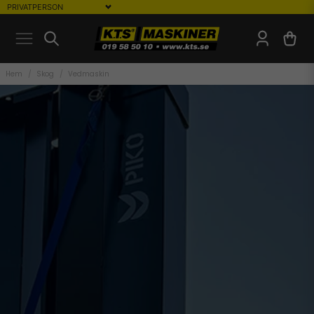
Hem
Skog
Vedmaskin