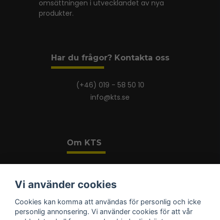
omsättningen i utvecklandet av nya
produkter.
Har du frågor? Kontakta oss
(+46) 019 - 58 50 10
info@kts.se
Om KTS
Om KTS
Beställ broschyrer
Vi använder cookies
Vi finns på Blocket
Cookies kan komma att användas för personlig och icke
personlig annonsering. Vi använder cookies för att vår