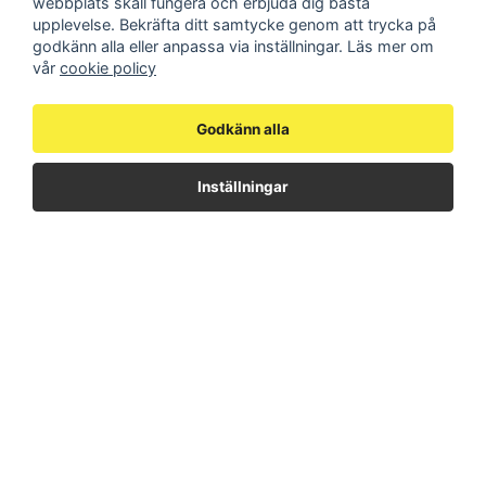
webbplats skall fungera och erbjuda dig bästa
Information
upplevelse. Bekräfta ditt samtycke genom att trycka på
godkänn alla eller anpassa via inställningar. Läs mer om
Vanliga frågor
vår
cookie policy
Sprängskisser
Integritetspolicy
Köpvillkor & garanti
Godkänn alla
Frakt- och leveransvillkor
Ångerrätt och returpolicy
Inställningar
Följ oss
Facebook
Instagram
Youtube
Hitta hit