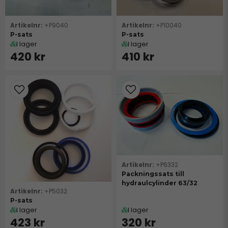
+P9040
+P10040
P-sats
P-sats
I lager
I lager
420 kr
410 kr
+P6332
Packningssats till
hydraulcylinder 63/32
+P5032
P-sats
I lager
I lager
423 kr
320 kr