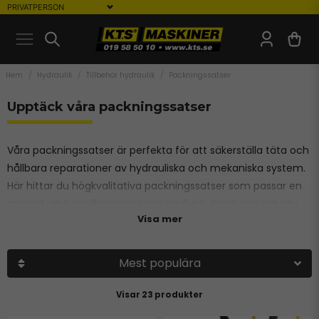
Hem
Hydraulik
Tillbehör hydraulik
Packningssatser
Upptäck våra packningssatser
Våra packningssatser är perfekta för att säkerställa täta och
hållbara reparationer av hydrauliska och mekaniska system.
Här hittar du högkvalitativa packningssatser som passar en
mängd olika applikationer inom jordbruk, bygg och industri.
Visa mer
Oavsett om det gäller cylindrar, ventiler eller andra
komponenter, ger våra produkter pålitlig prestanda och lång
livslängd.
Mest populära
Beställ enkelt online hos KTS och säkerställ att dina maskiner
23 produkter
fungerar som de ska!