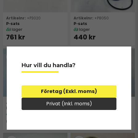
+P3020
+P8050
P-sats
P-sats
I lager
I lager
761 kr
440 kr
Hur vill du handla?
Företag (Exkl. moms)
+P9050
+P7050
Privat (Inkl. moms)
P-sats
P-sats
I lager
I lager
630 kr
350 kr