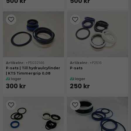
500 kr
500 kr
+P5032146
+P2516
P-sats | Till hydraulcylinder
P-sats
| KTS Timmergrip 0,08
I lager
I lager
300 kr
250 kr