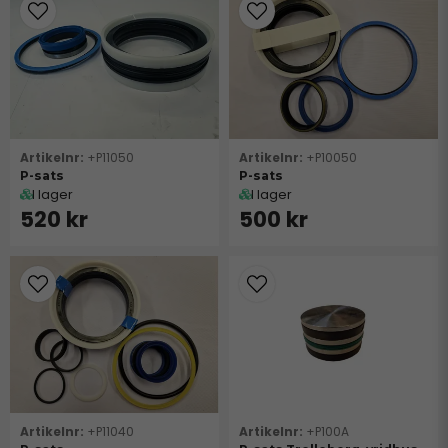
+P11050
+P10050
P-sats
P-sats
I lager
I lager
520 kr
500 kr
+P11040
+P100A