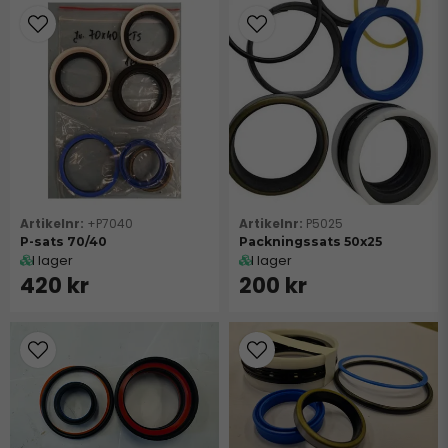
+P7040
P5025
P-sats 70/40
Packningssats 50x25
I lager
I lager
420 kr
200 kr