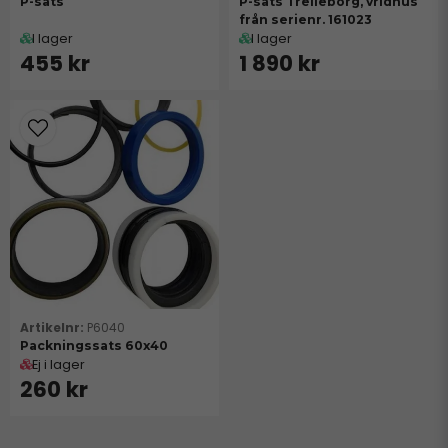
P-sats
P-sats Trelleborg, vridhus
från serienr. 161023
I lager
I lager
455 kr
1 890 kr
P6040
Packningssats 60x40
Ej i lager
260 kr