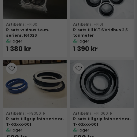
+P100
+P101
P-sats vridhus t.o.m.
P-sats till K.T.S Vridhus 2,5
serienr. 161023
tonmeter
I lager
I lager
1 380 kr
1 390 kr
+P9050TR
+P11060TR
P-sats till grip från serie nr.
P-sats till grip från serie nr.
T-KGxxx-001
T-KGxxx-001
I lager
I lager