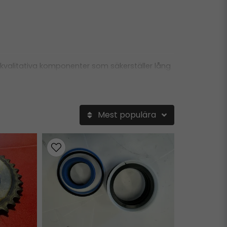
och kvalitativa komponenter som säkerställer lång
Mest populära
a rätt lösning för din maskin.