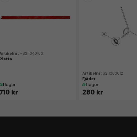
+S211040100
Platta
S211000012
Fjäder
I lager
I lager
710 kr
280 kr