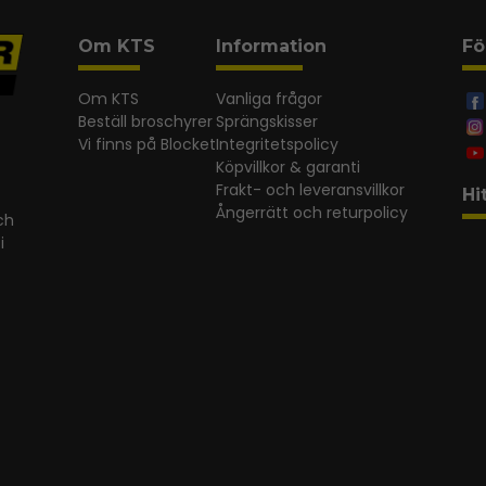
Om KTS
Information
Fö
Om KTS
Vanliga frågor
Beställ broschyrer
Sprängskisser
Vi finns på Blocket
Integritetspolicy
Köpvillkor & garanti
Frakt- och leveransvillkor
Hi
Ångerrätt och returpolicy
ch
i