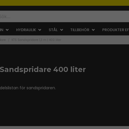
IN
HYDRAULIK
STÅL
TILLBEHÖR
PRODUKTER EF
dare
KTS Sandspridare 1,3 m | 400 liter
 Sandspridare 400 liter
elslistan för sandspridaren.