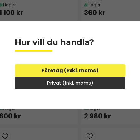
I lager
I lager
1 100 kr
360 kr
Hur vill du handla?
Företag (Exkl. moms)
Privat (Inkl. moms)
+S204050100
+93505
Klaff För Mängdjustering | KTS
Hydraulmotor WP 200
Sandspridare 1,3 m
I lager
I lager
600 kr
2 980 kr