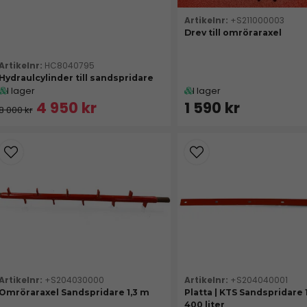
+S211000003
Drev till omröraraxel
HC8040795
Hydraulcylinder till sandspridare
I lager
I lager
4 950 kr
1 590 kr
8 000 kr
+S204030000
+S204040001
Omröraraxel Sandspridare 1,3 m
Platta | KTS Sandspridare 1
400 liter