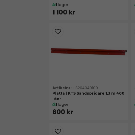
I lager
1 100 kr
+S204040100
Platta | KTS Sandspridare 1,3 m 400
liter
I lager
600 kr