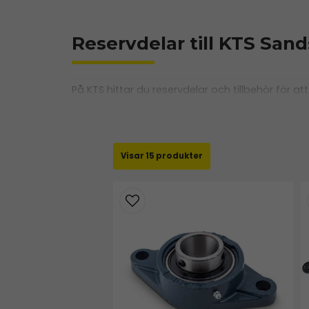
Reservdelar till KTS Sands
På KTS hittar du reservdelar och tillbehör för at
livslängd och pålitlig funktion. Handla enkelt o
PDF med sprängskiss
15 produkter
Här kan du se alla reservdelar som finns till
Behöver du hjälp att hitta rätt?
Om du behöver hjälp att hitta rätt reservdel 