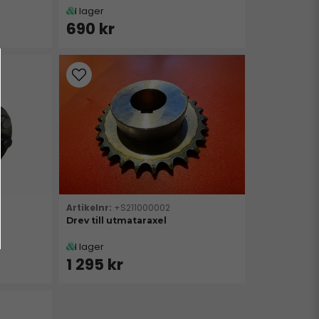
I lager
690 kr
+S211000002
Drev till utmataraxel
I lager
1 295 kr