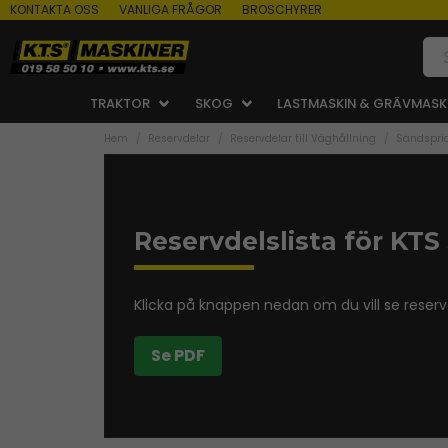
KONTAKTA OSS
VANLIGA FRÅGOR
BROSCHYRER
TRAKTOR
SKOG
LASTMASKIN & GRÄVMASK
Hem
Reservdelar
Reservdelar till Väghållning
Sandspri
Reservdelslista för KTS
Klicka på knappen nedan om du vill se reservd
Se PDF