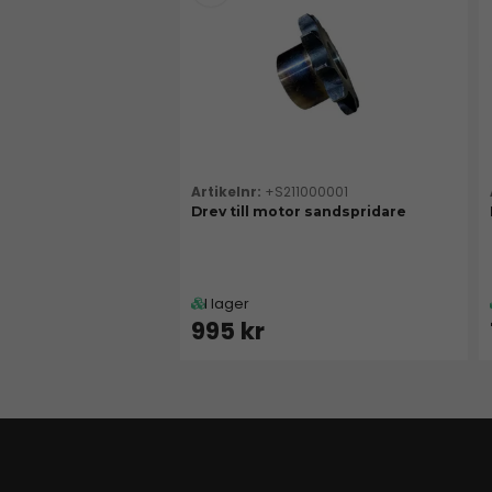
+S211000001
Drev till motor sandspridare
I lager
995 kr