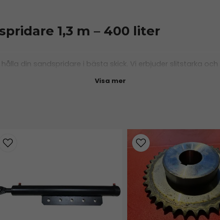
pridare 1,3 m – 400 liter
t hålla din sandspridare i bästa skick. Vi erbjuder slitstarka 
nline och få rätt delar snabbt och smidigt!
Visa mer
 denna produkt.
är du välkommen att
kontakta oss
. Vi hjälper dig gärna att välj