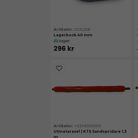
UCFL208
Lagerbock 40 mm
I lager
296 kr
+S204020000
Utmataraxel | KTS Sandspridare 1,3
m