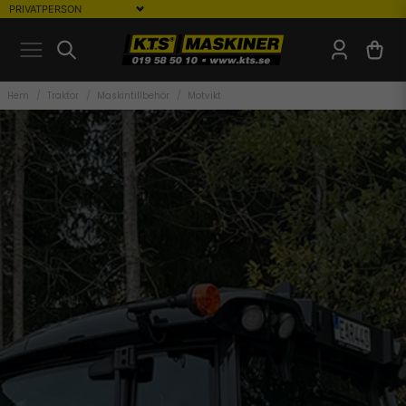
Hem
Traktor
Maskintillbehör
Motvikt