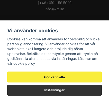
(+46) 019 - 58 50 10
info@kts.se
Vi använder cookies
Om KTS
Cookies kan komma att användas för personlig och icke
Om KTS
personlig annonsering. Vi använder cookies för att vår
Beställ broschyrer
webbplats skall fungera och erbjuda dig bästa
Vi finns på Blocket
upplevelse. Bekräfta ditt samtycke genom att trycka på
godkänn alla eller anpassa via inställningar. Läs mer om
vår
cookie policy
Information
Godkänn alla
Vanliga frågor
Sprängskisser
Inställningar
Integritetspolicy
Köpvillkor & garanti
Frakt- och leveransvillkor
Ångerrätt och returpolicy