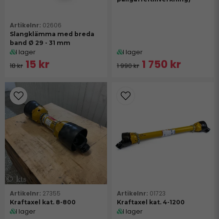
02606
Slangklämma med breda
band Ø 29 - 31 mm
I lager
I lager
15 kr
1 750 kr
18 kr
1 990 kr
27355
01723
Kraftaxel kat. 8-800
Kraftaxel kat. 4-1200
I lager
I lager