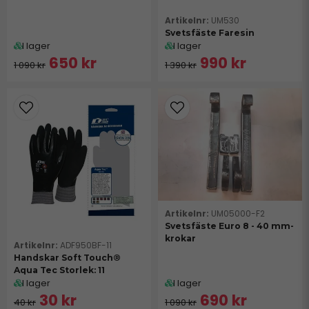
UM530
Svetsfäste Faresin
I lager
I lager
650 kr
990 kr
1 090 kr
1 390 kr
UM05000-F2
Svetsfäste Euro 8 - 40 mm-
krokar
ADF950BF-11
Handskar Soft Touch®
Aqua Tec Storlek: 11
I lager
I lager
30 kr
690 kr
40 kr
1 090 kr