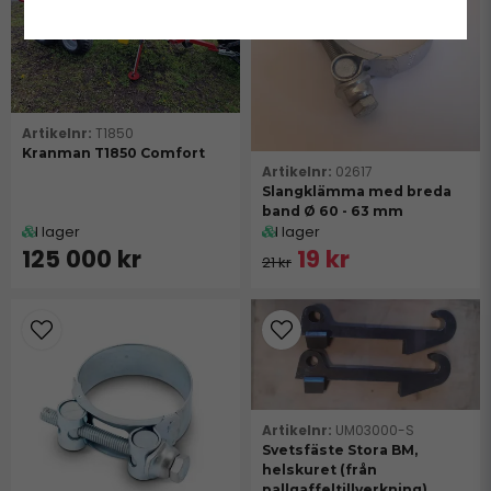
T1850
Kranman T1850 Comfort
02617
Slangklämma med breda
band Ø 60 - 63 mm
I lager
I lager
125 000 kr
19 kr
21 kr
UM03000-S
Svetsfäste Stora BM,
helskuret (från
pallgaffeltillverkning)