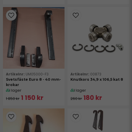
UM05000-F3
00873
Svetsfäste Euro 8 - 40 mm-
Knutkors 34,9 x 106,5 kat 8
krokar
I lager
I lager
1 150 kr
180 kr
1 850 kr
260 kr