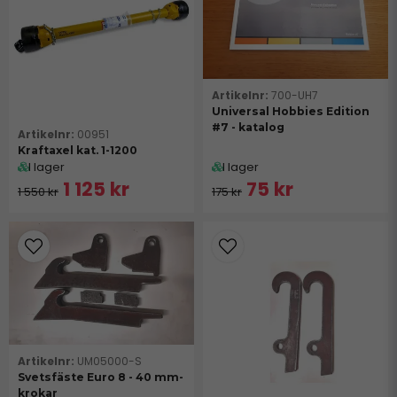
700-UH7
Universal Hobbies Edition
#7 - katalog
00951
Kraftaxel kat. 1-1200
I lager
I lager
1 125 kr
75 kr
1 550 kr
175 kr
UM05000-S
Svetsfäste Euro 8 - 40 mm-
krokar