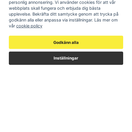
personlig annonsering. Vi använder cookies för att vår
webbplats skall fungera och erbjuda dig bästa
upplevelse. Bekräfta ditt samtycke genom att trycka på
godkänn alla eller anpassa via inställningar. Läs mer om
vår
cookie policy
Godkänn alla
Inställningar
AMV504
Traktorpaket
Monoblock, 4 spolar Flöde
Traktorpaket | KTS
50 l/min
Lättmaterialskopa &
I lager
Pallgaffel
2 000 kr
13 900 kr
3 000 kr
16 830 kr