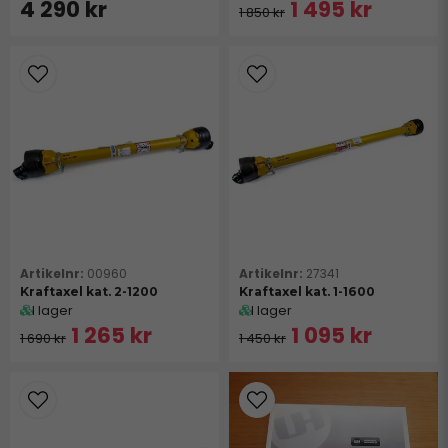
4 290 kr
1 495 kr
1 850 kr
00960
27341
Kraftaxel kat. 2-1200
Kraftaxel kat. 1-1600
I lager
I lager
1 265 kr
1 095 kr
1 690 kr
1 450 kr