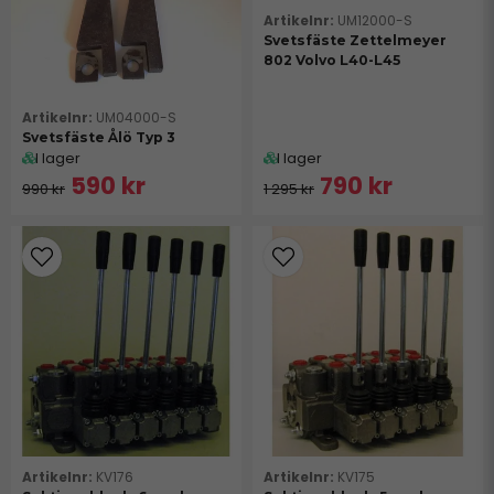
UM12000-S
Svetsfäste Zettelmeyer
802 Volvo L40-L45
UM04000-S
Svetsfäste Ålö Typ 3
I lager
I lager
590 kr
790 kr
990 kr
1 295 kr
KV176
KV175