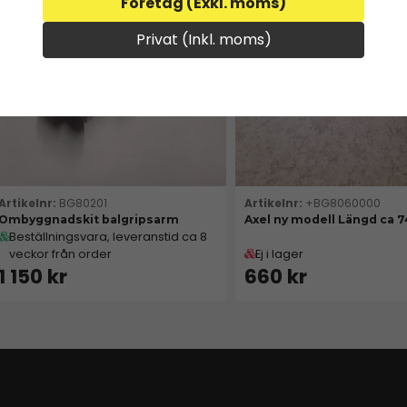
Företag (Exkl. moms)
Privat (Inkl. moms)
BG80201
+BG8060000
Ombyggnadskit balgripsarm
Axel ny modell Längd ca
Beställningsvara, leveranstid ca 8
veckor från order
Ej i lager
1 150 kr
660 kr