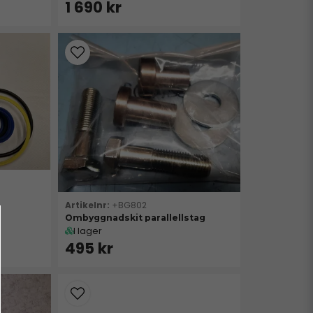
1 690 kr
+BG802
Ombyggnadskit parallellstag
I lager
495 kr