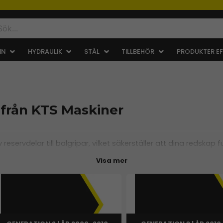
IN
HYDRAULIK
STÅL
TILLBEHÖR
PRODUKTER EF
r från KTS Maskiner
reservdelar till balgripar, vilket säkerställer att dina redskap
 fästen och hydraulkomponenter, som är designade för att ge 
Visa mer
rbättra funktionaliteten hos din balgrip, har KTS Maskiner de 