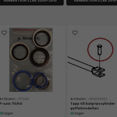
GENERATION 2 | ÅR 2000-2010
GENERATION 3 | ÅR 2010
+P7040
+BG000002
P-sats 70/40
Tapp till balgripscylinder
gaffelmodellen
I lager
I lager