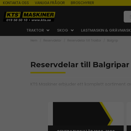
KONTAKTA OSS
VANLIGA FRÅGOR
BROSCHYRER
TRAKTOR
SKOG
LASTMASKIN & GRÄVMASK
Hem
Reservdelar
Reservdelar till Traktor
Balgrip
Reservdelar till Balgripa
KTS Maskiner erbjuder ett komplett sortiment av 
Vi tillhandahåller reservdelar som griparmar,
Oavsett om du behöver byta ut slitdelar eller fö
effektivitet och säkerhet vid balhantering.