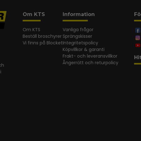
Om KTS
Information
Fö
Om KTS
Vanliga frågor
Beställ broschyrer
Sprängskisser
Vi finns på Blocket
Integritetspolicy
Köpvillkor & garanti
Frakt- och leveransvillkor
Hi
Ångerrätt och returpolicy
ch
i