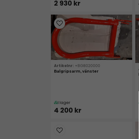
2 930 kr
+BG8020000
Balgripsarm, vänster
I lager
4 200 kr