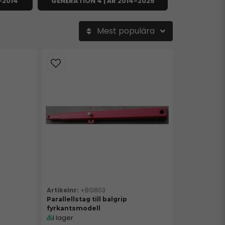
-2014
GENERATION 4 | ÅR 2014-2025
Mest populära
+BG803
Parallellstag till balgrip
fyrkantsmodell
I lager