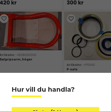
420 kr
300 kr
+BG8030000
Balgripsarm, höger
+P11040
P-sats
I lager
I lager
4 200 kr
455 kr
Hur vill du handla?