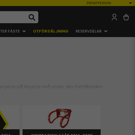
TER FÄSTE
UTFÖRSÄLJNING
RESERVDELAR
 fungerar på högsta nivå under alla förhållanden.
maximal hållbarhet och prestanda.
reservdelar du behöver för att upprätthålla