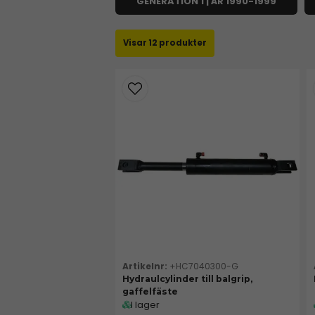
GENERATION 1 | ÅR 1990-1999
12 produkter
+HC7040300-G
Hydraulcylinder till balgrip,
gaffelfäste
I lager