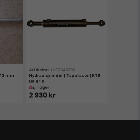
+HC7040300
 742 mm
Hydraulcylinder | Tappfäste | KTS
Balgrip
Ej i lager
2 930 kr