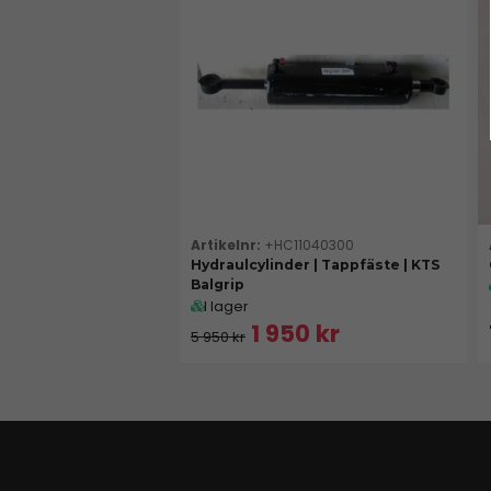
+HC11040300
Hydraulcylinder | Tappfäste | KTS
Balgrip
I lager
1 950 kr
5 950 kr