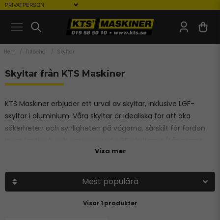
Hem
Tillbehör
Skyltar
Skyltar från KTS Maskiner
KTS Maskiner erbjuder ett urval av skyltar, inklusive LGF-
skyltar i aluminium. Våra skyltar är idealiska för att öka
säkerheten och synligheten på vägarna, särskilt för fordon
inom lantbruk och entreprenad. LGF-skyltarna (Långsamt
Visa mer
Gående Fordon) är tillverkade av slitstarkt aluminium och
designade för att klara tuffa miljöer och väderförhållanden.
Mest populära
1 produkter