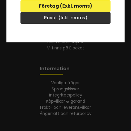
Företag (Exkl. moms)
Privat (Inkl. moms)
Om KTS
Om KTS
Beställ broschyrer
Vi finns på Blocket
Information
Vanliga frågor
Sprängskisser
Integritetspolicy
Köpvillkor & garanti
Frakt- och leveransvillkor
Ångerrätt och returpolicy