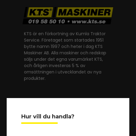
KTS är en förkortning av Kumla Traktor
Service. Företaget som startades 1951
bytte namn 1997 och heter i dag KTS
Maskiner AB. Alla maskiner och redskap
säljs under det egna varumärket KTS,
och årligen investeras 5 % av
omsättningen i utvecklandet av nya
produkter.
Har du frågor? Kontakta oss
Hur vill du handla?
(+46) 019 - 58 50 10
info@kts.se