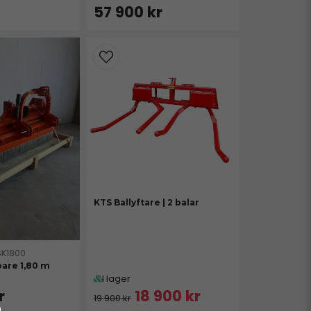
57 900 kr
KTS Ballyftare | 2 balar
SK1800
pare 1,80 m
I lager
r
18 900 kr
19 900 kr