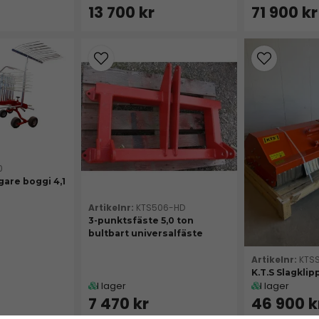
13 700 kr
71 900 kr
0
gare boggi 4,1
KTS506-HD
3-punktsfäste 5,0 ton
bultbart universalfäste
KTS
K.T.S Slagklip
I lager
I lager
7 470 kr
46 900 k