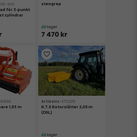
305-2HC
stengrep
lad för 3-punkt
st cylindrar
I lager
r
7 470 kr
SK1930
KTS205
pare 1,93 m
K.T.S Rotorslåtter 2,05 m
(D5L)
I lager