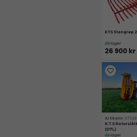
KTS Stengrep 2
I lager
26 900 kr
KTS28
K.T.S Rotorslåt
(D7L)
I lager