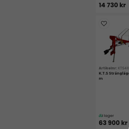
14 730 kr
KTS41
K.T.S Strängläg
m
I lager
63 900 kr