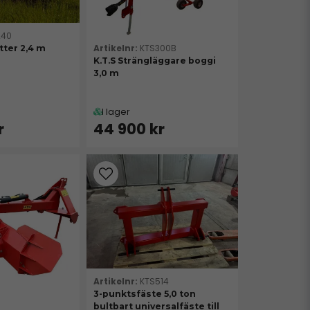
240
KTS300B
tter 2,4 m
K.T.S Strängläggare boggi
3,0 m
I lager
r
44 900 kr
KTS514
3-punktsfäste 5,0 ton
bultbart universalfäste till