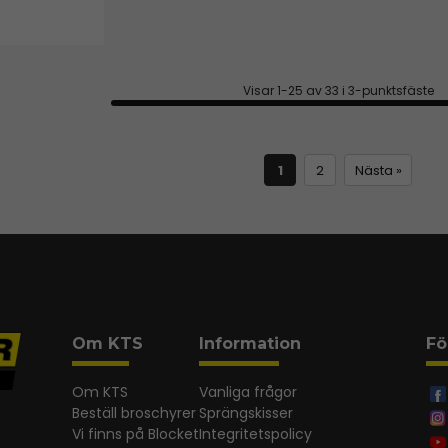
Visar 1-25 av 33 i 3-punktsfäste
1
2
Nästa »
Om KTS
Information
Fö
Om KTS
Vanliga frågor
Beställ broschyrer
Sprängskisser
Vi finns på Blocket
Integritetspolicy