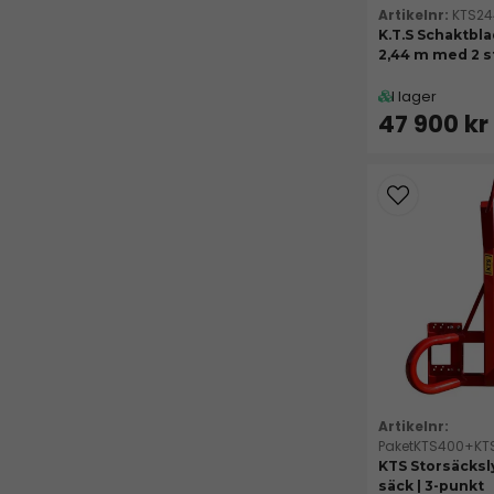
KTS2
K.T.S Schaktbla
2,44 m med 2 st
I lager
47 900 kr
PaketKTS400+KT
KTS Storsäcksly
säck | 3-punkt