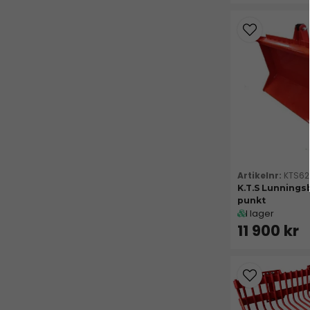
KTS62
K.T.S Lunningsb
punkt
I lager
11 900 kr