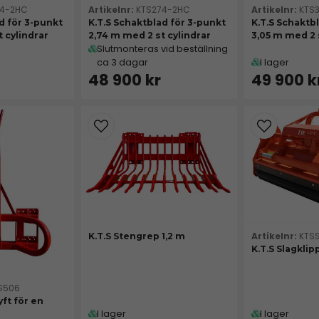
44-2HC
KTS274-2HC
KTS
d för 3-punkt
K.T.S Schaktblad för 3-punkt
K.T.S Schaktb
 cylindrar
2,74 m med 2 st cylindrar
3,05 m med 2 
Slutmonteras vid beställning
ca 3 dagar
I lager
48 900 kr
49 900 k
KTS
K.T.S Stengrep 1,2 m
K.T.S Slagklip
S506
ft för en
I lager
I lager