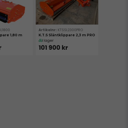
SL1800
KTSSL2300PRO
ppare 1,80 m
K.T.S Släntklippare 2,3 m PRO
I lager
r
101 900 kr