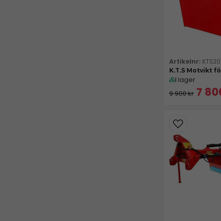
KTS20
K.T.S Motvikt f
I lager
7 80
9 900 kr