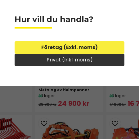
Hur vill du handla?
Företag (Exkl. moms)
Privat (Inkl. moms)
K.T.S Stengrep
0
KTS Lunningsgrip- Flexibelt
lad för 3-
Redskap för Lunning och
Matning av Halmpannor
I lager
I lager
24 900 kr
16 
29 900 kr
17 900 kr