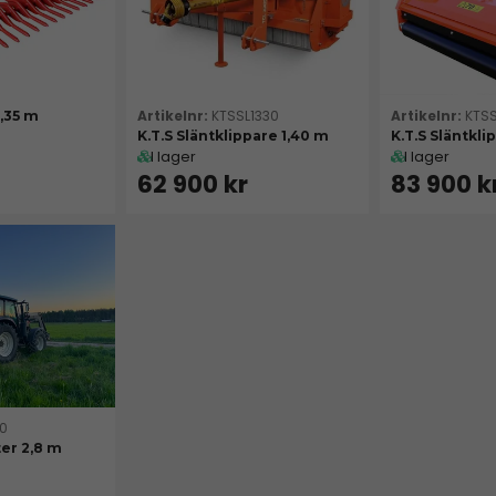
KTSSL1330
KTS
,35 m
K.T.S Släntklippare 1,40 m
K.T.S Släntkli
I lager
I lager
62 900 kr
83 900 k
0
ter 2,8 m