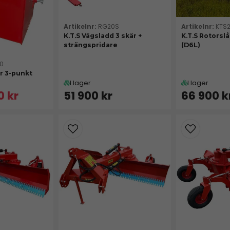
KTS
RG20S
K.T.S Rotorslå
K.T.S Vägsladd 3 skär +
(D6L)
strängspridare
0
ör 3-punkt
I lager
I lager
0 kr
51 900 kr
66 900 k