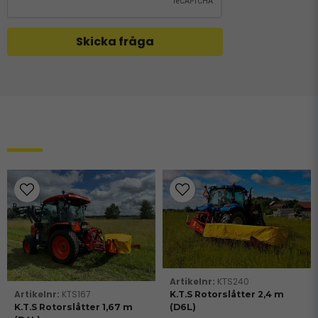
Skicka fråga
Relaterade produkter
KTS240
KTS167
K.T.S Rotorslåtter 2,4 m
K.T.S Rotorslåtter 1,67 m
(D6L)