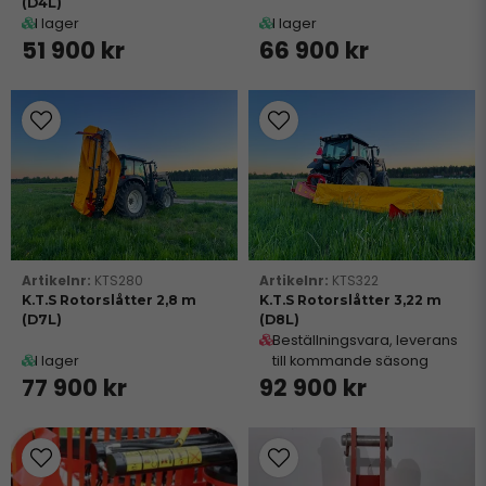
(D4L)
I lager
I lager
51 900 kr
66 900 kr
KTS280
KTS322
K.T.S Rotorslåtter 2,8 m
K.T.S Rotorslåtter 3,22 m
(D7L)
(D8L)
Beställningsvara, leverans
I lager
till kommande säsong
77 900 kr
92 900 kr