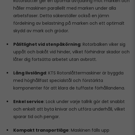
Rotorslåtter ger en optimal avfjädring mot marken och
håller maskinen parallellt med marken under alla
arbetsfaser. Detta säkerställer också en jämn
fördelning av belastning på marken och ett optimalt
skydd av mark och grödor.
Pålitlighet vid stenpåkörning
: Rotorbalken viker sig
uppåt och bakåt vid hinder, vilket förhindrar skador och
låter dig fortsätta arbetet utan avbrott.
Lång livslängd
: KTS Rotorslåttermaskiner är byggda
med höghållfast specialstål och förstärkta
komponenter för att klara de tuffaste förhållandena.
Enkel service
: Lock under varje tallrik gör det snabbt
och enkelt att byta knivar och utföra underhåll, vilket
sparar tid och pengar.
Kompakt transportläge
: Maskinen fälls upp