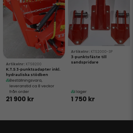
KTS2000-3P
3-punktsfäste till
sandspridare
KTS8200
K.T.S 3-punktsadapter inkl.
hydrauliska stödben
Beställningsvara,
leveranstid ca 8 veckor
från order
I lager
21 900 kr
1 750 kr