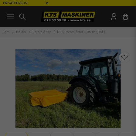
Hem
Traktor
Rotorslåtter
K.T.S Rotorslåtter 2,05 m (D5L)