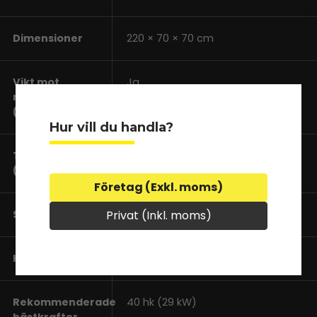
Dimensioner
220 × 70 × 70 cm
Vikt mot
Ja
marken
(ställbart)
Hur vill du handla?
Trepunktskoppling
28 mm, 770 mm
(tappar mm)
Företag (Exkl. moms)
Privat (Inkl. moms)
Stenutlösning
Viker uppåt bakåt
Kraftuttagsvarv
540 v/min
Rekommenderade
40 hk (29 kW)