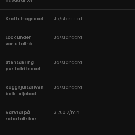
hästkrafter
Kraftuttagsaxel
Ja/standard
Lock under
Ja/standard
varje tallrik
Stensäkring
Ja/standard
per tallriksaxel
Kugghjulsdriven
Ja/standard
balk i oljebad
Varvtal på
3 200 v/min
rotortallrikar