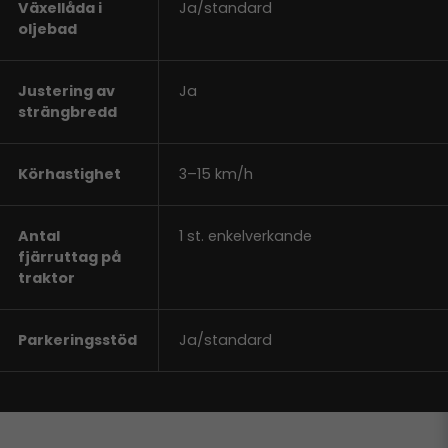
Växellåda i
Ja/standard
oljebad
Justering av
Ja
strängbredd
Körhastighet
3–15 km/h
Antal
1 st. enkelverkande
fjärruttag på
traktor
Parkeringsstöd
Ja/standard