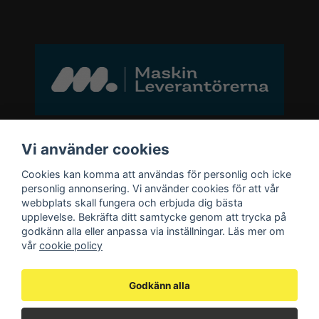
Bli medlem i vårt nyhetsbrev
Vi använder cookies
Cookies kan komma att användas för personlig och icke
email
personlig annonsering. Vi använder cookies för att vår
Mejladress
Skicka
webbplats skall fungera och erbjuda dig bästa
upplevelse. Bekräfta ditt samtycke genom att trycka på
godkänn alla eller anpassa via inställningar. Läs mer om
Bli medlem i vårt nyhetsbrev och ta del
vår
cookie policy
av våra nyheter och erbjudande.
Godkänn alla