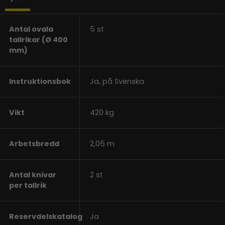
Antal ovala
5 st
tallrikar (Ø 400
mm)
Instruktionsbok
Ja, på Svenska
Vikt
420 kg
Arbetsbredd
2,05 m
Antal knivar
2 st
per tallrik
Reservdelskatalog
Ja