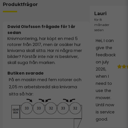
Produktfrågor
Lauri
för 8
månader
David Olofsson frågade
för 1 år
sedan
sedan
Knivmontering, har köpt en med 5
Hei, I can
rotorer från 2017, men är osäker hur
give the
knivarna skall sitta. Har ni några mer
feedback
bilder? Förstår inte när ni beskriver,
on july
skall suga från marken.
2026,
Butiken svarade
when I
På en maskin med fem rotorer och
need to
2,05 m arbetsbredd ska knivarna
use the
sitta så här:
mower.
Until now
is service
good.