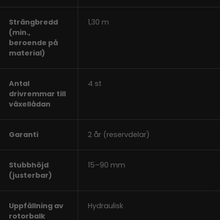
Strängbredd
1,30 m
(min.,
beroende på
material)
Antal
4 st
drivremmar till
växellådan
Garanti
2 år (reservdelar)
Stubbhöjd
15–90 mm
(justerbar)
Uppfällning av
Hydraulisk
rotorbalk