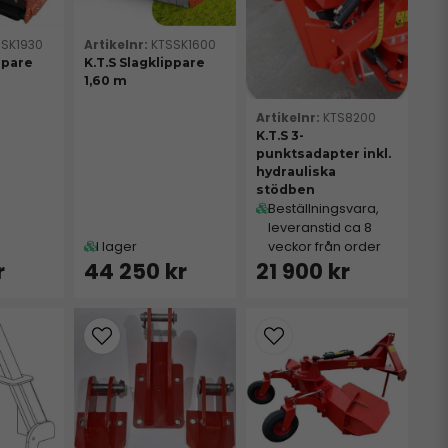
SSK1930
KTSSK1600
ppare
K.T.S Slagklippare
1,60 m
KTS8200
K.T.S 3-
punktsadapter inkl.
hydrauliska
stödben
Beställningsvara,
leveranstid ca 8
I lager
veckor från order
r
44 250 kr
21 900 kr