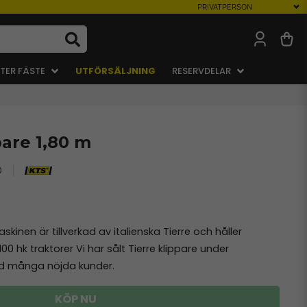
TER FÄSTE
UTFÖRSÄLJNING
RESERVDELAR
pare 1,80 m
0
skinen är tillverkad av italienska Tierre och håller
00 hk traktorer Vi har sålt Tierre klippare under
ed många nöjda kunder.
KÖP NU