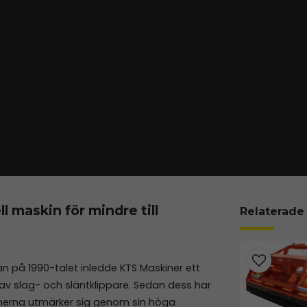
l maskin för mindre till
Relaterade
an på 1990-talet inledde KTS Maskiner ett
 av slag- och släntklippare. Sedan dess har
kinerna utmärker sig genom sin höga