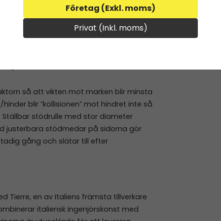
Företag (Exkl. moms)
hammarslagor på våra maskiner som
ndera om du har sten där arbetet ska
Privat (Inkl. moms)
en den klipper inte gräs så snyggt som Y-
ödhjul
aktorn så att vikten mot marken blir minsta
inder blir ”kollisionen” mot hindret inte så
 Ställbar stödrulle med stor diameter
ed justerbara stödmedar på sidorna gör
stadig gång och slätar till efter
ierre, en av Italiens främsta tillverkare
ombinerar italiensk ingenjörskonst med