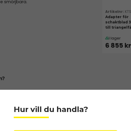
le smörjbara.
KT
Adapter för
schaktblad 
till triangel
I lager
6 855 k
n?
grov sly men det går inte att köra grövre
 som det går att böja ned med maskinen.
Hur vill du handla?
är tyngre (mer levande kraft). Den
n träffar en sten är anslagsenergin större,
litage. Hammarslagor är tillverkade av
lans så att slagorna måste bytas oftare