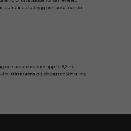
inerna är utvecklade för att leverera
 kan du känna dig trygg och säker när du
g och arbetsbredder upp till 6,3 m.
ller.
Observera
att dessa maskiner inte