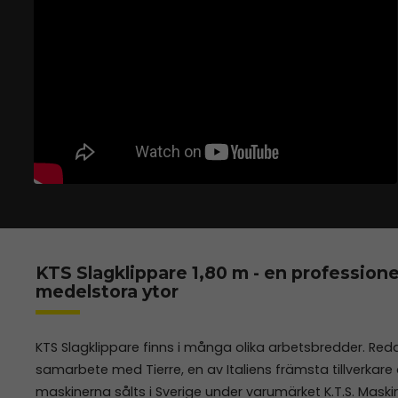
KTS Slagklippare 1,80 m - en professionel
medelstora ytor
KTS Slagklippare finns i många olika arbetsbredder. Red
samarbete med Tierre, en av Italiens främsta tillverkare
maskinerna sålts i Sverige under varumärket K.T.S. Mas