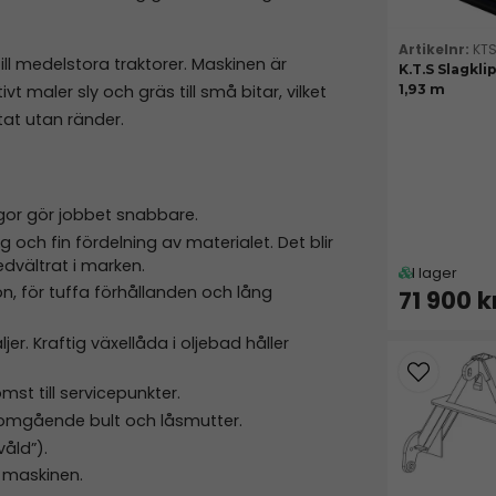
KT
ill medelstora traktorer. Maskinen är
K.T.S Slagkli
1,93 m
 maler sly och gräs till små bitar, vilket
tat utan ränder.
gor gör jobbet snabbare.
 och fin fördelning av materialet. Det blir
edvältrat i marken.
I lager
n, för tuffa förhållanden och lång
71 900 k
r. Kraftig växellåda i oljebad håller
mst till servicepunkter.
nomgående bult och låsmutter.
åld”).
 maskinen.