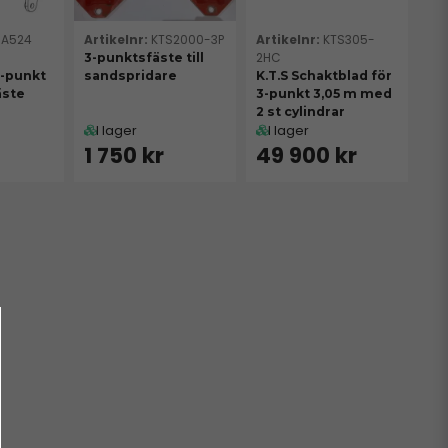
SA524
KTS2000-3P
KTS305-
2HC
3-punktsfäste till
3-punkt
sandspridare
K.T.S Schaktblad för
fäste
3-punkt 3,05 m med
2 st cylindrar
I lager
I lager
r
1 750 kr
49 900 kr