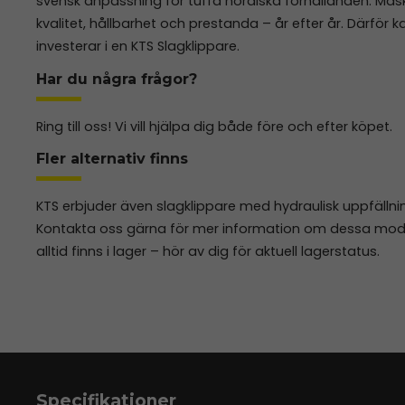
svensk anpassning för tuffa nordiska förhållanden. Mask
kvalitet, hållbarhet och prestanda – år efter år. Därför
investerar i en KTS Slagklippare.
Har du några frågor?
Ring till oss! Vi vill hjälpa dig både före och efter köpet.
Fler alternativ finns
KTS erbjuder även slagklippare med hydraulisk uppfällnin
Kontakta oss gärna för mer information om dessa mode
alltid finns i lager – hör av dig för aktuell lagerstatus.
Specifikationer