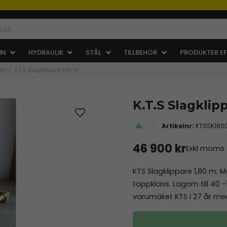
IN
HYDRAULIK
STÅL
TILLBEHÖR
PRODUKTER EF
re
K.T.S Slagklippare 1,80 m
K.T.S Slagklip
KTSSK180
46 900 kr
Exkl moms
KTS Slagklippare 1,80 m. Ma
toppklass. Lagom till 40 -1
varumäket KTS i 27 år m