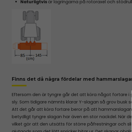
Naturligtvis
är lagringarna på rotoraxel och stödrul
Finns det då några fördelar med hammarslaga
Eftersom den är tyngre går det att köra något fortare i 
sly. Som tidigare nämnts klarar Y-slagan så grov busk
Att det går att köra fortare beror på att hammarslagan 
betydligt tyngre slagan har även en stor nackdel. När de
vilket gör att den utsätts för större påfrestningar och s
gjutgods som det lätt spricker bitar ur. Det skapar oba