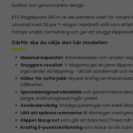
kvalitet och genomtänkta design.
KTS Slagklippare 1,80 m är det perfekta valet för mindre t
utrustad med 26 par Y-slagor i Hardox©-stål som effektivt
främjar snabb förmultning och ger ett snyggt klippresul
Därför ska du välja den här modellen
Maximal kapacitet
: Arbetsbredden och antalet sla
Snyggare resultat
: Y-slagorna ger en jämn klippning
inga ränder vid klippning - allt blir söndermalt och n
Håller för tuffa jobb
: Mycket kraftig remtransmissio
hållbarhet.
Specialdesignad växellåda
och genomtänkta detalje
längre. Kraftuttagsaxel ingår i priset.
Användarvänlig
: Smidiga justeringar och enkel åtko
Lätt att spänna remmarna
till drivningen med ge
Klipper lika grovt
som går att böja ned (”med milt v
Kraftig 3-punktsinfästning
som klarar av att bära