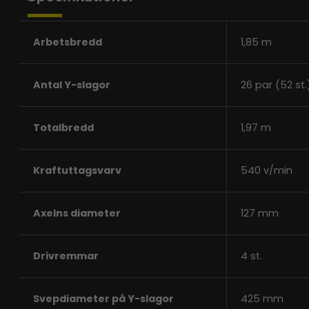
Arbetsbredd
1,85 m
Antal Y-slagor
26 par (52 st.
Totalbredd
1,97 m
Kraftuttagsvarv
540 v/min
Axelns diameter
127 mm
Drivremmar
4 st.
Svepdiameter på Y-slagor
425 mm