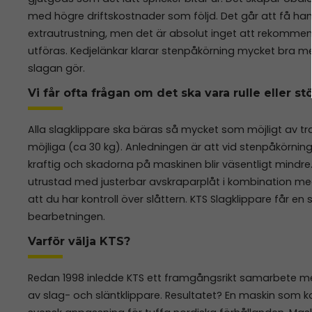
med högre driftskostnader som följd. Det går att få 
extrautrustning, men det är absolut inget att rekomme
utföras. Kedjelänkar klarar stenpåkörning mycket bra m
slagan gör.
Vi får ofta frågan om det ska vara rulle eller st
Alla slagklippare ska bäras så mycket som möjligt av tr
möjliga (ca 30 kg). Anledningen är att vid stenpåkörning/h
kraftig och skadorna på maskinen blir väsentligt mindre.
utrustad med justerbar avskraparplåt i kombination m
att du har kontroll över slåttern. KTS Slagklippare får en 
bearbetningen.
Varför välja KTS?
Redan 1998 inledde KTS ett framgångsrikt samarbete med T
av slag- och släntklippare. Resultatet? En maskin som k