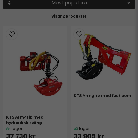
är de ett utmärkt redskap för krävande arbetsmiljöer.
Mest populära
Armgriparna kan monteras på flera olika maskiner, vilket ger
flexibilitet och mångsidighet.
2 produkter
Utforska vårt sortiment av armgripar och hitta den lösning
som passar dina arbetsbehov.
KTS Armgrip med fast bom
KTS Armgrip med
hydraulisk sväng
I lager
I lager
37 730 kr
33 905 kr