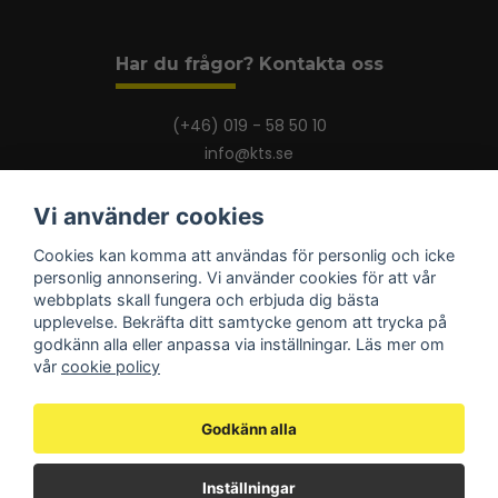
Har du frågor? Kontakta oss
(+46) 019 - 58 50 10
info@kts.se
Vi använder cookies
Cookies kan komma att användas för personlig och icke
Om KTS
personlig annonsering. Vi använder cookies för att vår
webbplats skall fungera och erbjuda dig bästa
Om KTS
upplevelse. Bekräfta ditt samtycke genom att trycka på
Beställ broschyrer
godkänn alla eller anpassa via inställningar. Läs mer om
Vi finns på Blocket
vår
cookie policy
Godkänn alla
Information
Vanliga frågor
Inställningar