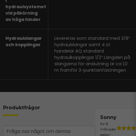
i
hydraulsystemet
vid påkörning
av höga hinder
Hydraulslangar
Levereras som standard med 3/8”
och kopplingar
hydraulslangar samt 4 st.
handelar AQ standard
hydraulkopplingar 1/2” Längden på
slangarna för anslutning är ca 1,0
m framför 3-punktsinfästningen
Produktfrågor
Sonny
för 8
question
månader
Fråga oss något om denna
sedan