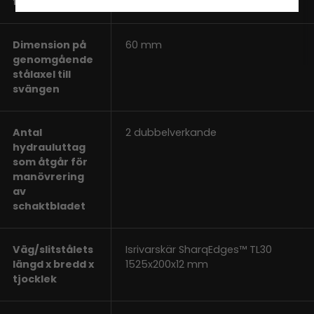
förarplatsen
Dimension på
60 mm
genomgående
stålaxel till
svängen
Antal
2 dubbelverkande
hydrauluttag
som åtgår för
manövrering
av
schaktbladet
Väg/slitstålets
Isrivarskär SharqEdges™ TL30
längd x bredd x
1525x200x12 mm
tjocklek