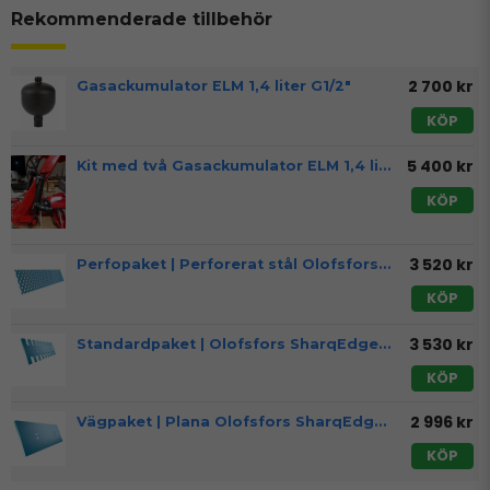
Rekommenderade tillbehör
2 700 kr
Gasackumulator ELM 1,4 liter G1/2"
KÖP
5 400 kr
Kit med två Gasackumulator ELM 1,4 liter G1/2" och slangar
KÖP
3 520 kr
Perfopaket | Perforerat stål Olofsfors SharqEdges™ P300 | Till KTS Schaktblad 3,05 m m
KÖP
3 530 kr
Standardpaket | Olofsfors SharqEdges™ Isrivarskär | Till KTS Schaktblad 3,05 m
KÖP
2 996 kr
Vägpaket | Plana Olofsfors SharqEdges™ vägstål | Till KTS Schaktblad 3,05 m
KÖP