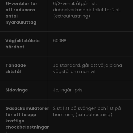
El-ventiler för
6/2-ventil; åtgår 1 st.
att reducera
dubbelverkande istället för 2 st.
antal
(extrautrustning)
hydrauluttag
Väg/slitstålets
600HB
hårdhet
Tandade
Ja standard, går att välja plana
slitstål
vågstål om man vill
Sidovinge
Ja, ingår i pris
Gasackumulatorer
2 st: 1 st på svängen och 1 st på
för att ta upp
bommen, (extrautrustning)
kraftiga
chockbelastningar