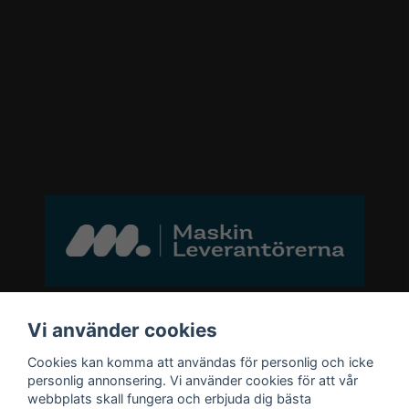
Bli medlem i vårt nyhetsbrev
Vi använder cookies
Cookies kan komma att användas för personlig och icke
email
personlig annonsering. Vi använder cookies för att vår
Mejladress
Skicka
webbplats skall fungera och erbjuda dig bästa