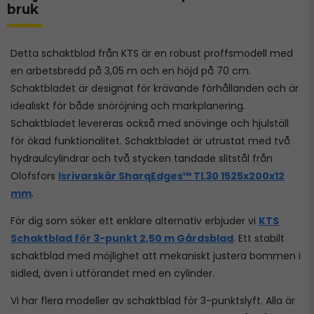
bruk
Detta schaktblad från KTS är en robust proffsmodell med
en arbetsbredd på 3,05 m och en höjd på 70 cm.
Schaktbladet är designat för krävande förhållanden och är
idealiskt för både snöröjning och markplanering.
Schaktbladet levereras också med snövinge och hjulställ
för ökad funktionalitet. Schaktbladet är utrustat med två
hydraulcylindrar och två stycken tandade slitstål från
Olofsfors
Isrivarskär SharqEdges™ TL30 1525x200x12
mm
.
För dig som söker ett enklare alternativ erbjuder vi
KTS
Schaktblad för 3-punkt 2,50 m Gårdsblad
. Ett stabilt
schaktblad med möjlighet att mekaniskt justera bommen i
sidled, även i utförandet med en cylinder.
Vi har flera modeller av schaktblad för 3-punktslyft. Alla är