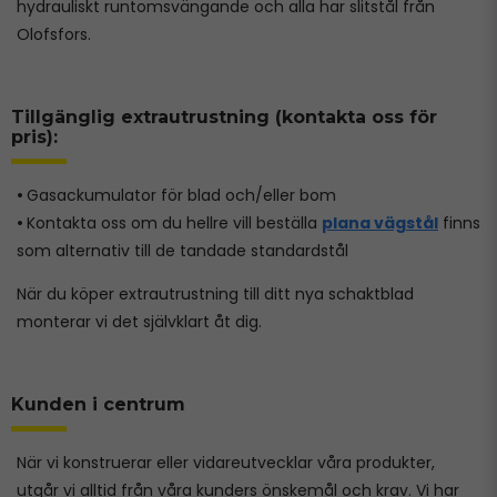
hydrauliskt runtomsvängande och alla har slitstål från
Olofsfors.
Tillgänglig extrautrustning (kontakta oss för
pris):
•
Gasackumulator för blad och/eller bom
•
Kontakta oss om du hellre vill beställa
plana vägstål
finns
som alternativ till de tandade standardstål
När du köper extrautrustning till ditt nya schaktblad
monterar vi det självklart åt dig.
Kunden i centrum
När vi konstruerar eller vidareutvecklar våra produkter,
utgår vi alltid från våra kunders önskemål och krav. Vi har