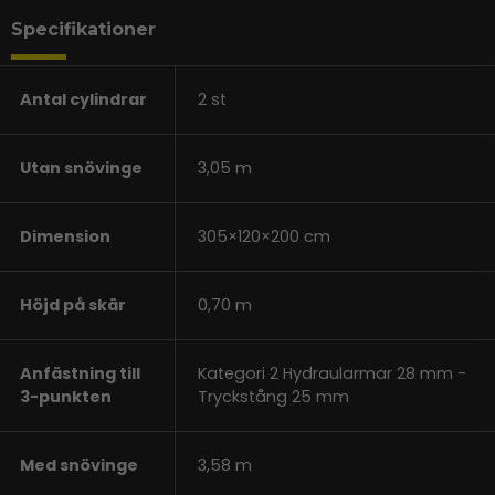
Specifikationer
Antal cylindrar
2 st
Utan snövinge
3,05 m
Dimension
305×120×200 cm
Höjd på skär
0,70 m
Anfästning till
Kategori 2 Hydraularmar 28 mm -
3-punkten
Tryckstång 25 mm
Med snövinge
3,58 m