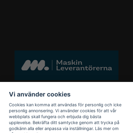
Bli medlem i vårt nyhetsbrev
Vi använder cookies
Cookies kan komma att användas för personlig och icke
email
personlig annonsering. Vi använder cookies för att vår
Mejladress
Skicka
webbplats skall fungera och erbjuda dig bästa
upplevelse. Bekräfta ditt samtycke genom att trycka på
godkänn alla eller anpassa via inställningar. Läs mer om
Bli medlem i vårt nyhetsbrev och ta del