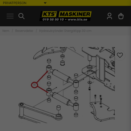
Hem
Reservdelar
Hydraulcylinder Energiklipp 30 cm