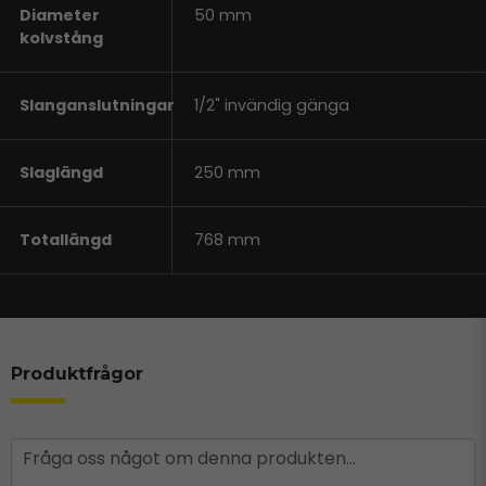
Diameter
50 mm
kolvstång
Slanganslutningar
1/2" invändig gänga
Slaglängd
250 mm
Totallängd
768 mm
Produktfrågor
question
Fråga oss något om denna produkten...