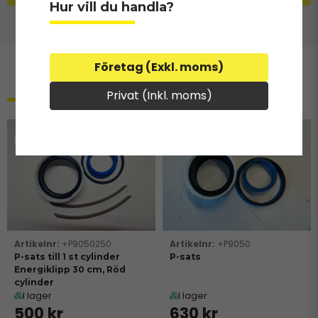
Hur vill du handla?
Företag (Exkl. moms)
Relaterade produkter
Privat (Inkl. moms)
+P9050250
+P9050
P-sats till 1 st cylinder
P-sats
Energiklipp 30 cm, Röd
cylinder
I lager
I lager
500 kr
630 kr