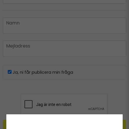
name
Namn
email
Mejladress
Ja, ni får publicera min fråga
Skicka fråga