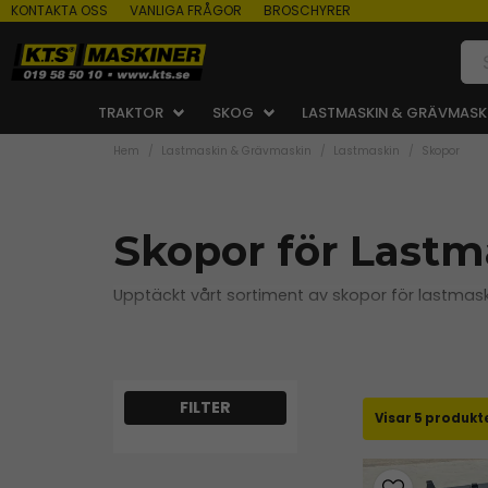
KONTAKTA OSS
VANLIGA FRÅGOR
BROSCHYRER
TRAKTOR
SKOG
LASTMASKIN & GRÄVMASK
Hem
Lastmaskin & Grävmaskin
Lastmaskin
Skopor
Skopor för Lastm
Upptäckt vårt sortiment av skopor för lastmaski
Hos KTS Maskiner hittar du skopor som kombiner
precisionsuppgifter.
5 produkt
Vi anpassar fästen efter 