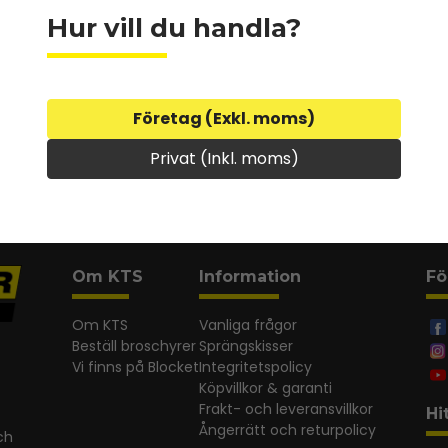
Hur vill du handla?
skopa 2,2 m
e
00 kr
Företag (Exkl. moms)
Privat (Inkl. moms)
Om KTS
Information
Fö
Om KTS
Vanliga frågor
Beställ broschyrer
Sprängskisser
Vi finns på Blocket
Integritetspolicy
Köpvillkor & garanti
Frakt- och leveransvillkor
Hi
Ångerrätt och returpolicy
ch