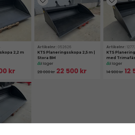
äkerställa att din skopa passar just din maskin. Oavsett vilket 
 material för att garantera lång hållbarhet och pålitlighet, så 
4
052626
1277
skopa 2,2 m
KTS Planeringsskopa 2,5 m |
KTS Planerin
Stora BM
med Trimafä
I lager
I lager
00 kr
22 500 kr
12 
28 000 kr
14 900 kr