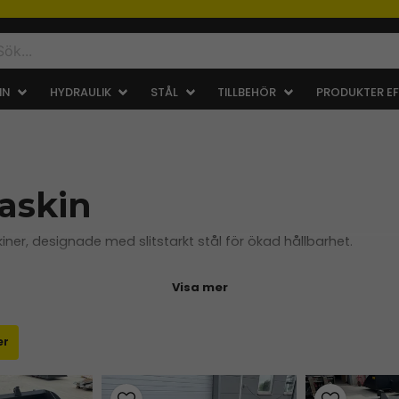
IN
HYDRAULIK
STÅL
TILLBEHÖR
PRODUKTER EF
askin
ner, designade med slitstarkt stål för ökad hållbarhet.
ar hållbarhet, prestanda och funktionalitet – oavsett om det
Visa mer
er
dina behov!