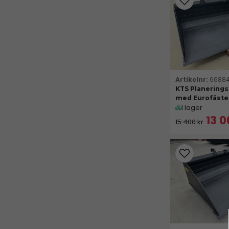
Vi erbjuder dessutom flera olika fästen för att s
att hitta rätt lösning.
Alla våra skopor är tillverkade av högkvalitativa
6688
KTS Planerings
med Eurofäste
I lager
13 0
15 400 kr