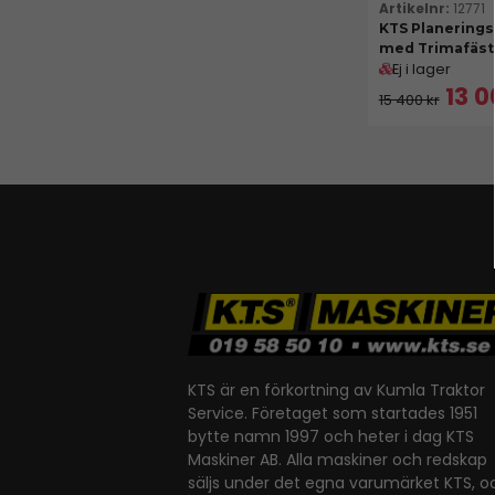
12771
KTS Planerings
med Trimafäst
Ej i lager
13 0
15 400 kr
KTS är en förkortning av Kumla Traktor
Service. Företaget som startades 1951
bytte namn 1997 och heter i dag KTS
Maskiner AB. Alla maskiner och redskap
säljs under det egna varumärket KTS, o