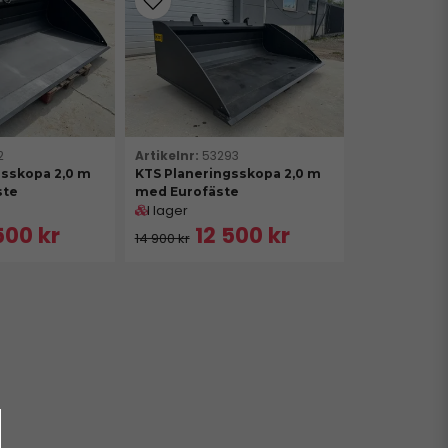
redskap eller fäste du behöver, hjälper vi dig
att du kan arbeta effektivt och tryggt.
2
53293
gsskopa 2,0 m
KTS Planeringsskopa 2,0 m
ste
med Eurofäste
I lager
500 kr
12 500 kr
14 900 kr