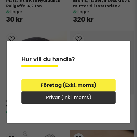
Platta 5 till KTS Hydraulisk
Broms, fjäder, insexskruv &
Pallgaffel 4,2 ton
mutter till rotatorlänk
I lager
I lager
30 kr
320 kr
Hur vill du handla?
Företag (Exkl. moms)
Privat (Inkl. moms)
+100863
+TT010003
Gummibälg
Pin
I lager
Ej i lager
580 kr
1 250 kr