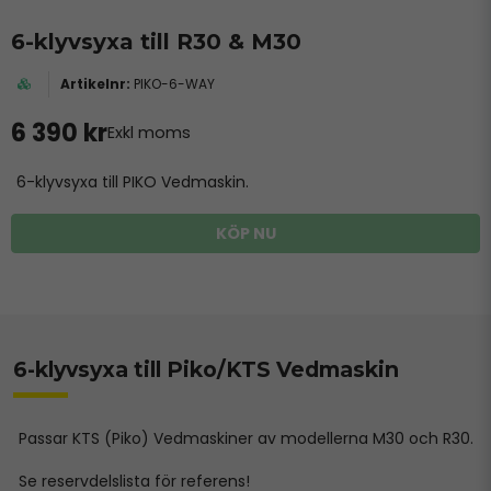
6-klyvsyxa till R30 & M30
PIKO-6-WAY
6 390 kr
Exkl moms
6-klyvsyxa till PIKO Vedmaskin.
KÖP NU
6-klyvsyxa till Piko/KTS Vedmaskin
Passar KTS (Piko) Vedmaskiner av modellerna M30 och R30.
Se reservdelslista för referens!