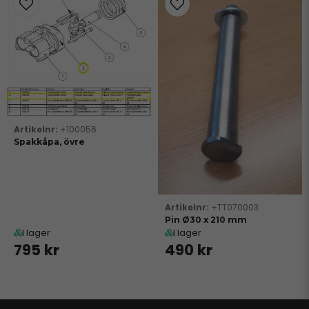
+100056
Spakkåpa, övre
+TT070003
Pin Ø30 x 210 mm
I lager
I lager
795 kr
490 kr