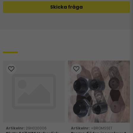
Skicka fråga
Relaterade produkter
29H020006
+BROMSSET