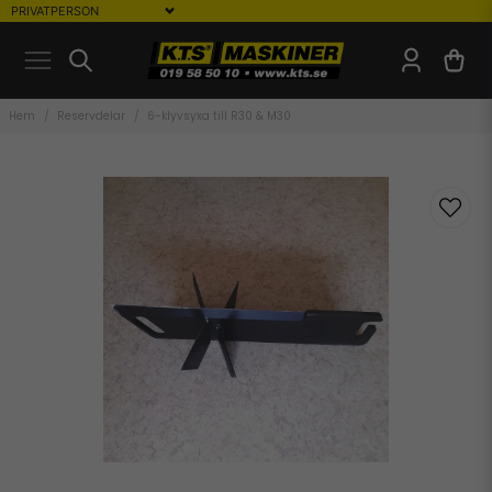
Hem
Reservdelar
6-klyvsyxa till R30 & M30