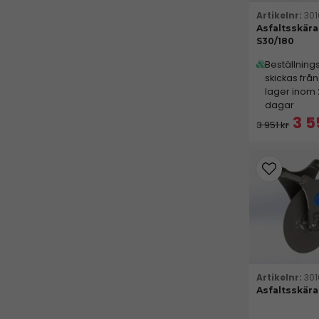
30
Asfaltsskära
S30/180
Beställning
skickas från
lager inom
dagar
3 5
3 951 kr
301
Asfaltsskära