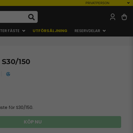
TER FÄSTE
UTFÖRSÄLJNING
RESERVDELAR
 S30/150
ste för S30/150.
KÖP NU