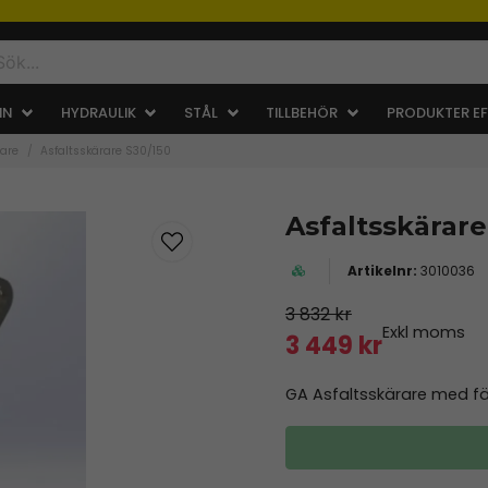
IN
HYDRAULIK
STÅL
TILLBEHÖR
PRODUKTER EF
rare
Asfaltsskärare S30/150
Asfaltsskärare
3010036
3 832 kr
Exkl moms
3 449 kr
GA Asfaltsskärare med fä