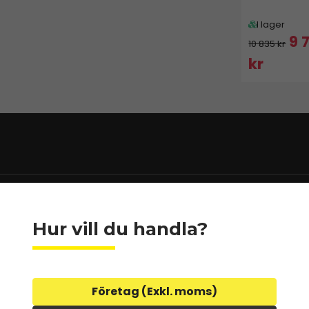
I lager
9 
10 835 kr
kr
Hur vill du handla?
Företag (Exkl. moms)