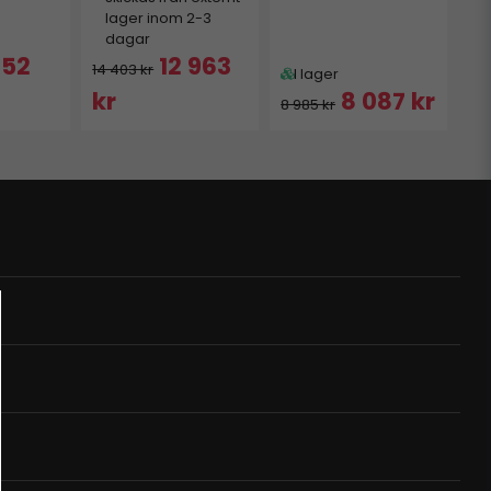
lager inom 2-3
dagar
752
12 963
14 403 kr
I lager
kr
8 087 kr
8 985 kr