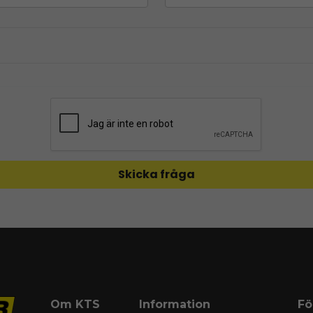
Skicka fråga
Om KTS
Information
Fö