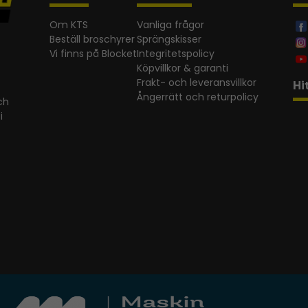
Om KTS
Vanliga frågor
Beställ broschyrer
Sprängskisser
Vi finns på Blocket
Integritetspolicy
Köpvillkor & garanti
Frakt- och leveransvillkor
Hi
Ångerrätt och returpolicy
ch
i