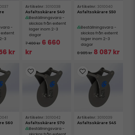
10037
3010038
3010040
re
Asfaltsskärare S40
Asfaltsskärare S50
Beställningsvara -
skickas från externt
svara -
Beställningsvara -
lager inom 2-3
 externt
skickas från externt
dagar
 2-3
lager inom 2-3
6 660
7 400 kr
dagar
56 kr
kr
8 087 kr
8 985 kr
0041
3010042
3010039
re S60
Asfaltsskärare S70
Asfaltsskärare S45
Beställningsvara -
skickas från externt