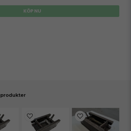
KÖP NU
 produkter