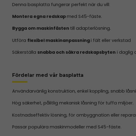
Denna basplatta fungerar perfekt när du vill:
Montera egna redskap
med S45-fäste.
Bygga om maskinfästen
till adapterlösning.
Utföra
flexibel maskinanpassning
i fält eller verkstad
Säkerställa
snabba och säkra redskapsbyten
i daglig d
Fördelar med vår basplatta
Användarvänlig konstruktion, enkel koppling, snabb låsn
Hög säkerhet, pålitlig mekanisk låsning för tuffa miljöer.
Kostnadseffektiv lösning, för ombyggnation eller repara
Passar populära maskinmodeller med S45-fäste.