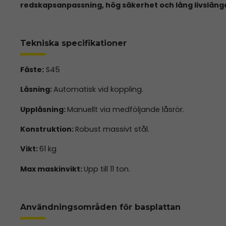
redskapsanpassning, hög säkerhet och lång livsläng
Tekniska specifikationer
Fäste:
S45
Låsning:
Automatisk vid koppling.
Upplåsning:
Manuellt via medföljande låsrör.
Konstruktion:
Robust massivt stål.
Vikt:
61 kg
Max maskinvikt:
Upp till 11 ton.
Användningsområden för basplattan