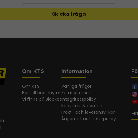
Skicka fråga
Om KTS
Information
Fö
Om KTS
Vanliga frågor
Beställ broschyrer
Sprängskisser
Vi finns på Blocket
Integritetspolicy
Köpvillkor & garanti
Frakt- och leveransvillkor
Hi
Ångerrätt och returpolicy
ch
i