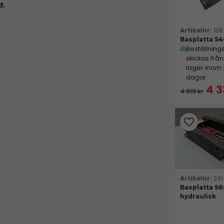
d.
138
Basplatta S
Beställning
skickas från
lager inom
dagar
4 3
4 819 kr
241
Basplatta S
hydraulisk