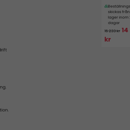
Beställning
skickas från
lager inom
dagar
14
16 233 kr
kr
rift
ing.
tion.