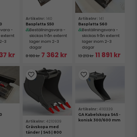
140
141
40
Basplatta S50
Basplatta S60
svara -
Beställningsvara -
Beställningsvara -
 externt
skickas från externt
skickas från externt
 2-3
lager inom 2-3
lager inom 2-3
dagar
dagar
37 kr
7 362 kr
11 891 kr
8 180 kr
13 213 kr
4110339
60
GA Kabelskopa S45 -
konisk 300/600 mm
4210939
Grävskopa med
tänder | S45 | 800