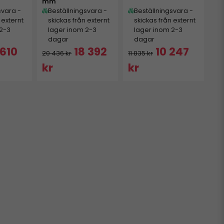
mm
svara -
Beställningsvara -
Beställningsvara -
 externt
skickas från externt
skickas från externt
 2-3
lager inom 2-3
lager inom 2-3
dagar
dagar
 610
18 392
10 247
20 436 kr
11 835 kr
kr
kr