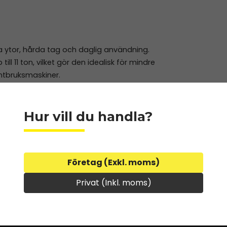
mna ytor, hårda tag och daglig användning.
ll 11 ton, vilket gör den idealisk för mindre
antbruksmaskiner.
Hur vill du handla?
hov.
Kontakta oss
för rådgivning , vi hjälper
Företag (Exkl. moms)
Privat (Inkl. moms)