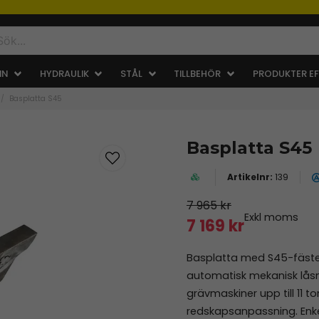
IN
HYDRAULIK
STÅL
TILLBEHÖR
PRODUKTER EF
Basplatta S45
Basplatta S45
139
7 965 kr
Exkl moms
7 169 kr
Basplatta med S45-fäste –
automatisk mekanisk lås
grävmaskiner upp till 11 t
redskapsanpassning. Enkel