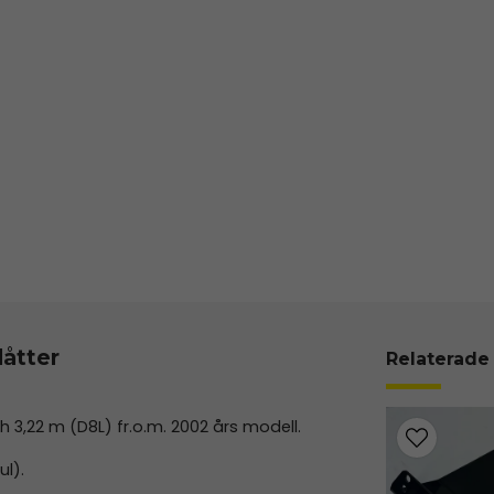
åtter
Relaterade
 3,22 m (D8L) fr.o.m. 2002 års modell.
l).