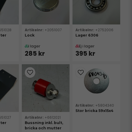
551028
+2051007
+2752006
ster
Lock
Lager 6306
I lager
Ej i lager
285 kr
395 kr
+5804340
Stor bricka 59x15x4
551027
+6612021
ster
Bussning inkl. bult,
bricka och mutter