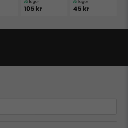
I lager
I lager
105 kr
45 kr