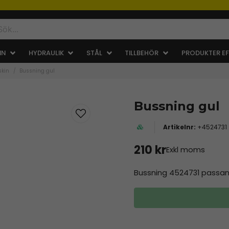
IN
HYDRAULIK
STÅL
TILLBEHÖR
PRODUKTER EF
skin
Bussning gul
Bussning gul
+4524731
210 kr
Exkl moms
Bussning 4524731 passand