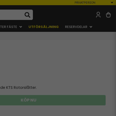
TER FÄSTE
UTFÖRSÄLJNING
RESERVDELAR
e KTS Rotorslåtter.
KÖP NU