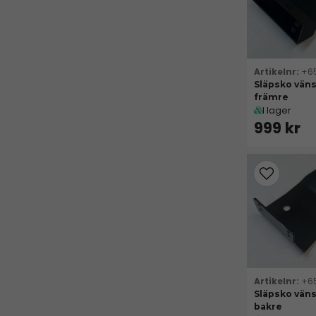
+6
Släpsko vän
främre
I lager
999 kr
+6
Släpsko vän
bakre