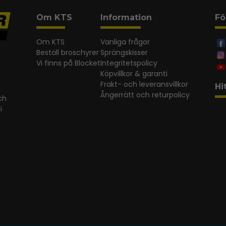
Om KTS
Information
Fö
Om KTS
Vanliga frågor
Beställ broschyrer
Sprängskisser
Vi finns på Blocket
Integritetspolicy
Köpvillkor & garanti
Frakt- och leveransvillkor
Hi
Ångerrätt och returpolicy
ch
i