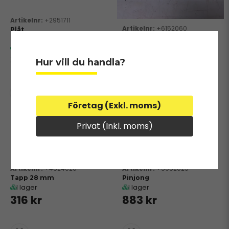
+2951711
+6152060
Plåt
Fäste
I lager
I lager
364 kr
755 kr
Hur vill du handla?
Företag (Exkl. moms)
Privat (Inkl. moms)
+4824020
+5052025
Tapp 28 mm
Pinjong
I lager
I lager
316 kr
883 kr