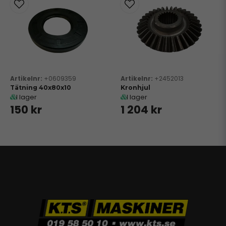
+0609359
+2452013
Tätning 40x80x10
Kronhjul
I lager
I lager
150 kr
1 204 kr