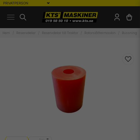
Hem
Reservdelar
Reservdelar till Traktor
Rotorslåttermaskin
Bussning r