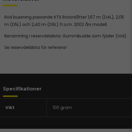
Röd bussning passande KTS Rotorslåtter 1,67 m (D4L), 2,05
m (D5L) och 2,40 m (D6L) fr.o.m. 2002 års modell.
Benämning i reservdelslista: Gummikudde som fjäder (röd).
Se reservdelslista för referens!
Specifikationer
Vikt
100 gram