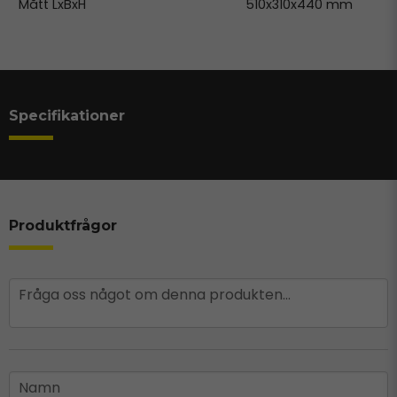
Mått LxBxH
510x310x440 mm
Specifikationer
Produktfrågor
question
Fråga oss något om denna produkten...
name
Namn