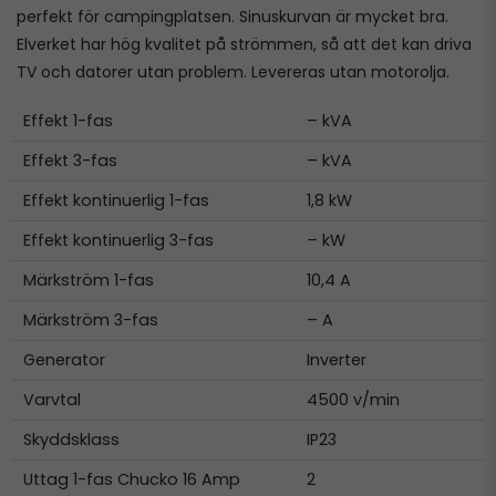
perfekt för campingplatsen. Sinuskurvan är mycket bra.
Elverket har hög kvalitet på strömmen, så att det kan driva
TV och datorer utan problem. Levereras utan motorolja.
Effekt 1-fas
– kVA
Effekt 3-fas
– kVA
Effekt kontinuerlig 1-fas
1,8 kW
Effekt kontinuerlig 3-fas
– kW
Märkström 1-fas
10,4 A
Märkström 3-fas
– A
Generator
Inverter
Varvtal
4500 v/min
Skyddsklass
IP23
Uttag 1-fas Chucko 16 Amp
2