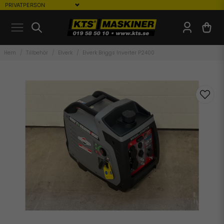
Hem
Tillbehör
Elverk
Elverk Briggs Inverter P2400