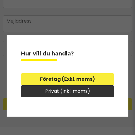
email
Mejladress
Ja, ni får publicera min fråga
Hur vill du handla?
Företag (Exkl. moms)
Privat (Inkl. moms)
Skicka fråga