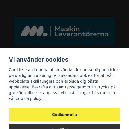
Bli medlem i vårt nyhetsbrev
Vi använder cookies
Cookies kan komma att användas för personlig och icke
email
personlig annonsering. Vi använder cookies för att vår
Mejladress
Skicka
webbplats skall fungera och erbjuda dig bästa
upplevelse. Bekräfta ditt samtycke genom att trycka på
godkänn alla eller anpassa via inställningar. Läs mer om
Bli medlem i vårt nyhetsbrev och ta del
vår
cookie policy
av våra nyheter och erbjudande.
Godkänn alla