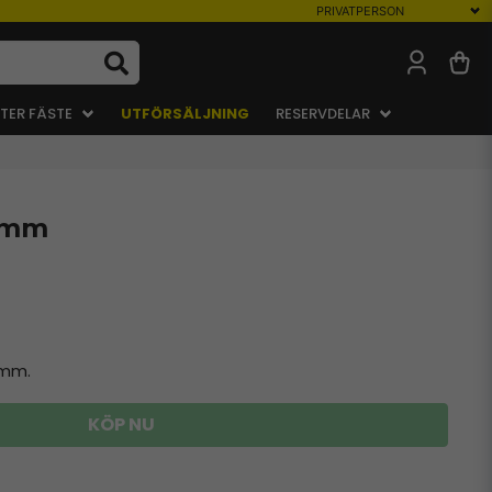
TER FÄSTE
UTFÖRSÄLJNING
RESERVDELAR
0 mm
 mm.
KÖP NU