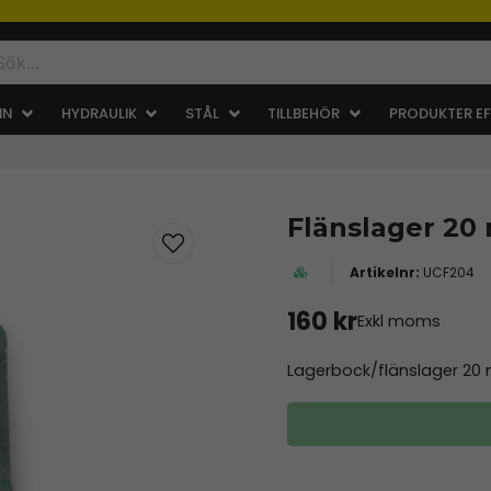
IN
HYDRAULIK
STÅL
TILLBEHÖR
PRODUKTER EF
Flänslager 2
UCF204
160 kr
Exkl moms
Lagerbock/flänslager 20