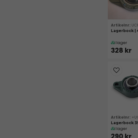
UC
Lagerbock |
I lager
328 kr
+U
Lagerbock 
I lager
290 kr