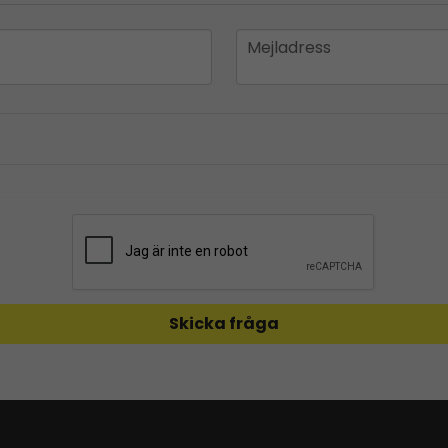
email
Mejladress
Skicka fråga