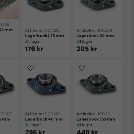
FL209
 45 mm
UCFL205
UCFL206
Lagerbock | 25 mm
Lagerbock 30 mm
I lager
I lager
176 kr
205 kr
CFL207
UCFL208
UCFL211
35 mm
Lagerbock 40 mm
Lagerbock | 55 mm
I lager
I lager
296 kr
448 kr