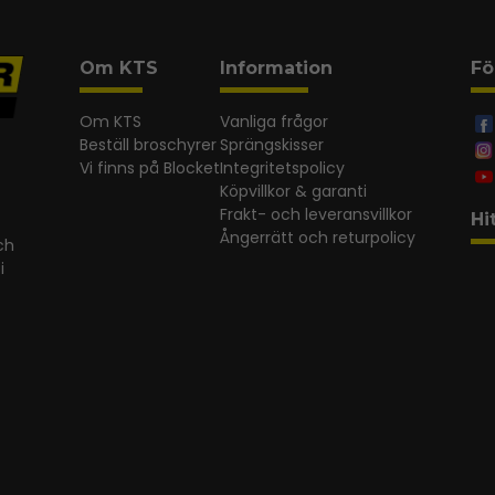
Om KTS
Information
Fö
Om KTS
Vanliga frågor
Beställ broschyrer
Sprängskisser
Vi finns på Blocket
Integritetspolicy
Köpvillkor & garanti
Frakt- och leveransvillkor
Hi
Ångerrätt och returpolicy
ch
i