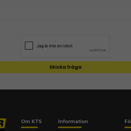
Skicka fråga
Om KTS
Information
Fö