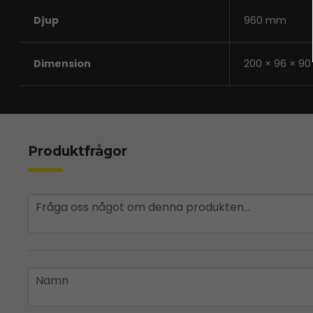
Djup
960 mm
Dimension
200 × 96 × 9
Produktfrågor
question
Fråga oss något om denna produkten...
name
Namn