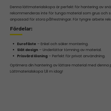
Denna lättmaterialskopa är perfekt för hantering av snö,
rekommenderas inte för tunga material som grus och st
anpassad för stora påfrestningar. För tyngre arbete r
Fördelar:
Eurofäste
– Enkel och säker montering.
Slät design
– Underlättar tömning av material.
Prisvärd lösning
– Perfekt för privat användning.
Optimera din hantering av lättare material med denna p
Lättmaterialskopa 1,8 m idag!