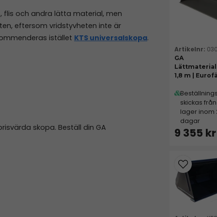
 flis och andra lätta material, men
en, eftersom vridstyvheten inte är
ekommenderas istället
KTS universalskopa
.
030
GA
Lättmateria
1,8 m | Eurof
Beställning
skickas från
lager inom
dagar
risvärda skopa. Beställ din GA
9 355 kr