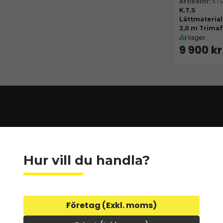
KT
K.T.S
Lättmateria
2,0 m Trima
I lager
9 900 kr
Hur vill du handla?
Företag (Exkl. moms)