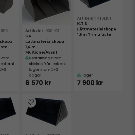
KTSE15T
K.T.S
Lättmaterialskopa
1815
0301413
1,5 m Trimafäste
GA
lskopa
Lättmaterialskopa
äste
1,4 m |
Multione/Avant
svara -
Beställningsvara -
 externt
skickas från externt
 2-3
lager inom 2-3
dagar
I lager
6 570 kr
7 900 kr