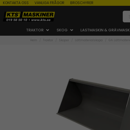
KONTAKTA OSS
VANLIGA FRÅGOR
BROSCHYRER
TRAKTOR
SKOG
LASTMASKIN & GRÄVMASK
Hem
Traktor
Skopor
Lättmaterialskopa
GA Lättmateri