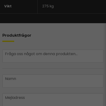
Vikt
275 kg
Produktfrågor
question
Fråga oss något om denna produkten...
name
Namn
email
Mejladress