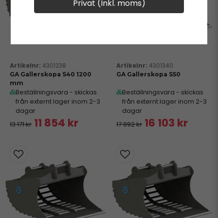
Privat (Inkl. moms)
4301238
4301340
GA Gallerskopa S40 1200
GA Gallerskopa S50
mm
Beställningsvara - skickas
Beställningsvara - skickas
från externt lager inom 2-3
från externt lager inom 2-3
dagar
dagar
11 854 kr
16 103 kr
13 171 kr
17 892 kr