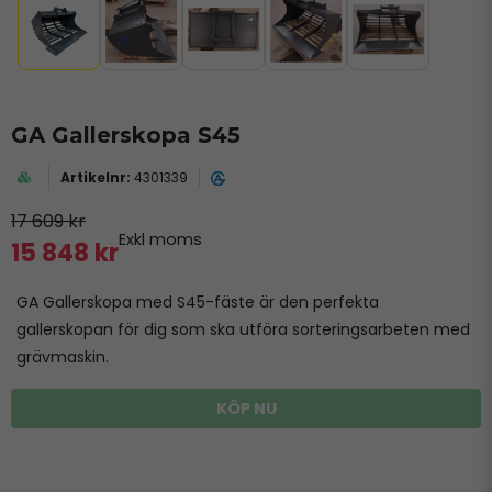
GA Gallerskopa S45
4301339
17 609 kr
Exkl moms
15 848 kr
GA Gallerskopa med S45-fäste är den perfekta
gallerskopan för dig som ska utföra sorteringsarbeten med
grävmaskin.
KÖP NU