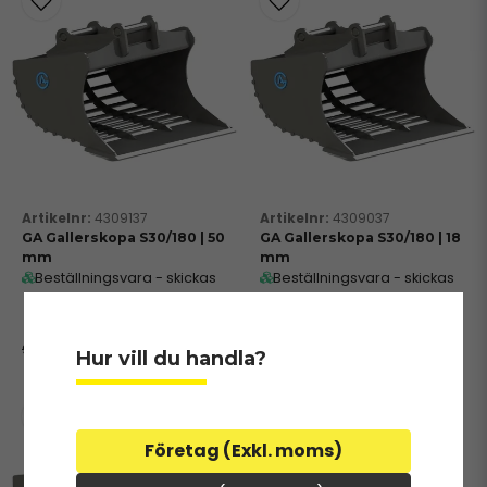
4309137
4309037
GA Gallerskopa S30/180 | 50
GA Gallerskopa S30/180 | 18
mm
mm
Beställningsvara - skickas
Beställningsvara - skickas
från externt lager inom 2-3
från externt lager inom 2-3
dagar
dagar
8 816 kr
8 816 kr
9 795 kr
9 795 kr
Hur vill du handla?
Företag (Exkl. moms)