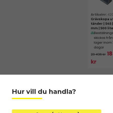
42
Grävskopa u
tänder | S45 
mm | 500 lit
Beställning
skickas från
lager inom
dagar
18
20 436 kr
kr
Hur vill du handla?