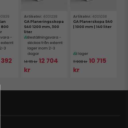
00939
4001238
4001038
tan
GA Planeringsskopa
GA Planerskopa S40
| 800
S40 1200 mm, 300
| 1000 mm | 140 liter
er
liter
svara -
Beställningsvara -
 externt
skickas från externt
 2-3
lager inom 2-3
dagar
I lager
 392
12 704
10 715
14 115 kr
11 908 kr
kr
kr