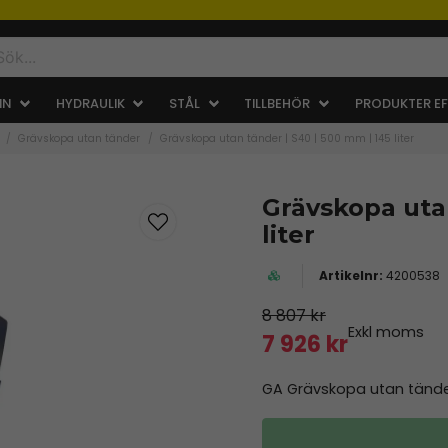
IN
HYDRAULIK
STÅL
TILLBEHÖR
PRODUKTER EF
Grävskopa utan tänder
Grävskopa utan tänder | S40 | 500 mm | 145 liter
Grävskopa utan
liter
4200538
8 807 kr
Exkl moms
7 926 kr
GA Grävskopa utan tände