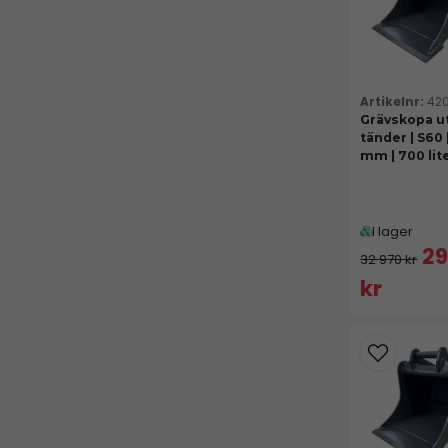
420
Grävskopa u
tänder | S60 
mm | 700 lit
I lager
29
32 970 kr
kr