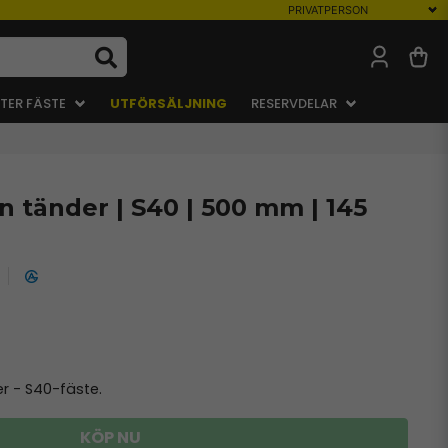
TER FÄSTE
UTFÖRSÄLJNING
RESERVDELAR
 tänder | S40 | 500 mm | 145
r - S40-fäste.
KÖP NU