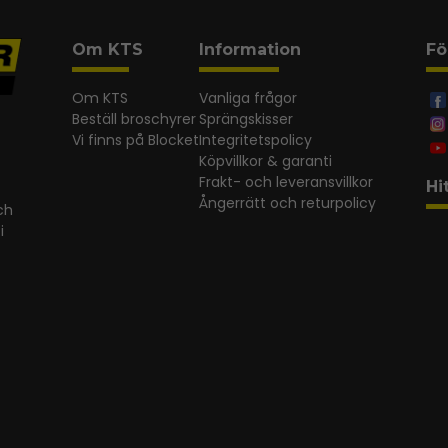
Om KTS
Information
Fö
Om KTS
Vanliga frågor
Beställ broschyrer
Sprängskisser
Vi finns på Blocket
Integritetspolicy
Köpvillkor & garanti
Frakt- och leveransvillkor
Hi
Ångerrätt och returpolicy
ch
i