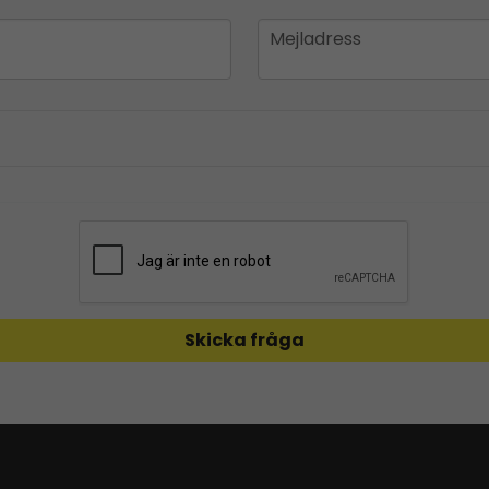
email
Mejladress
Skicka fråga