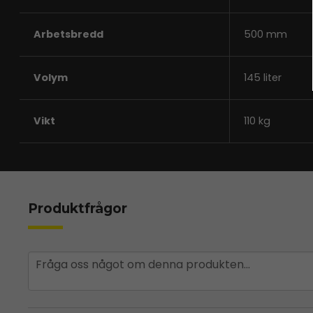
Arbetsbredd
500 mm
Volym
145 liter
Vikt
110 kg
Produktfrågor
question
Fråga oss något om denna produkten...