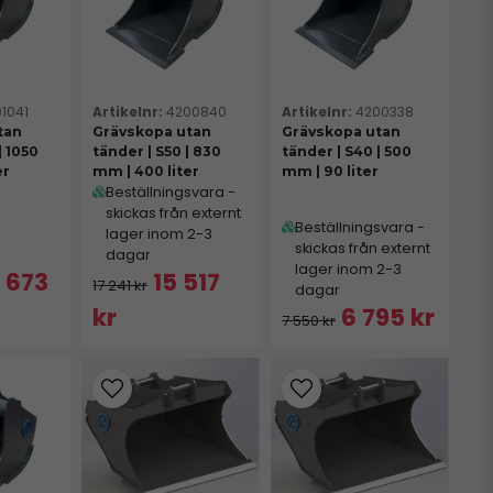
1041
4200840
4200338
tan
Grävskopa utan
Grävskopa utan
| 1050
tänder | S50 | 830
tänder | S40 | 500
er
mm | 400 liter
mm | 90 liter
Beställningsvara -
skickas från externt
Beställningsvara -
lager inom 2-3
skickas från externt
dagar
lager inom 2-3
 673
15 517
17 241 kr
dagar
kr
6 795 kr
7 550 kr