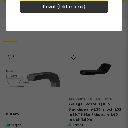
Privat (Inkl. moms)
Relaterade produkter
+0000000270
Y-slaga | Rotor B | KTS
Slagklippare 1,33 m och 1,53
B-Rem
m | KTS Släntklippare 1,40
m och 1,60 m
I lager
I lager