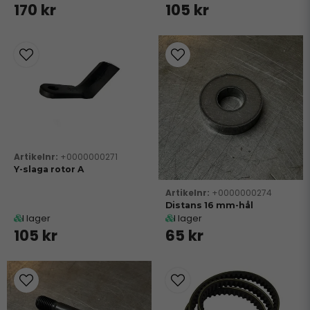
170 kr
105 kr
+0000000271
Y-slaga rotor A
+0000000274
Distans 16 mm-hål
I lager
I lager
105 kr
65 kr