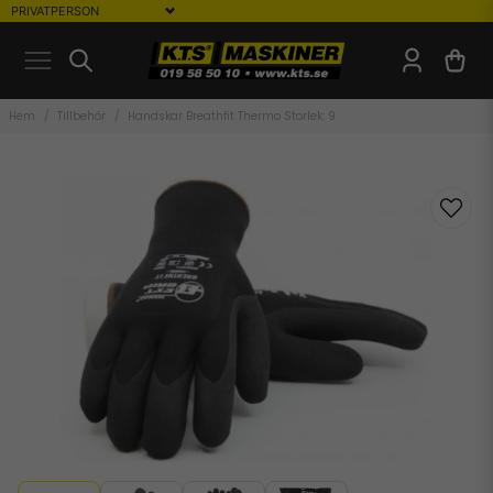
Hem
Tillbehör
Handskar Breathfit Thermo Storlek: 9