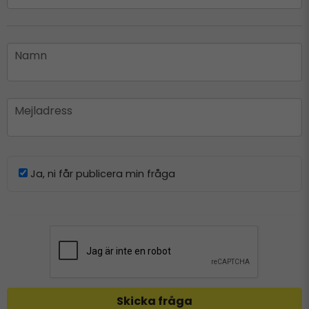
name
Namn
email
Mejladress
Ja, ni får publicera min fråga
Skicka fråga