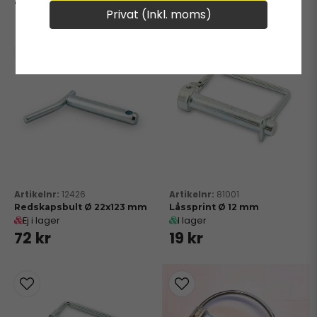
14 kr
72 kr
Privat (Inkl. moms)
12426
81001
Redskapsbult Ø 22x123 mm
Låssprint Ø 12 mm
Ej i lager
I lager
72 kr
19 kr