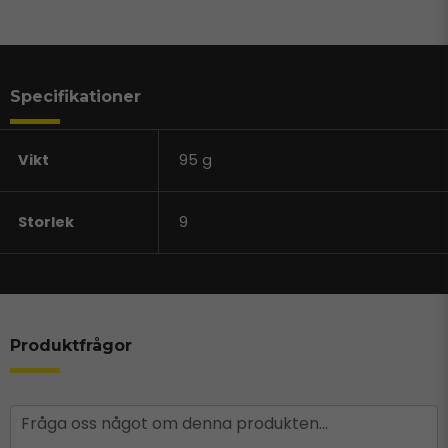
Specifikationer
Vikt
95 g
Storlek
9
Produktfrågor
question
Fråga oss något om denna produkten...