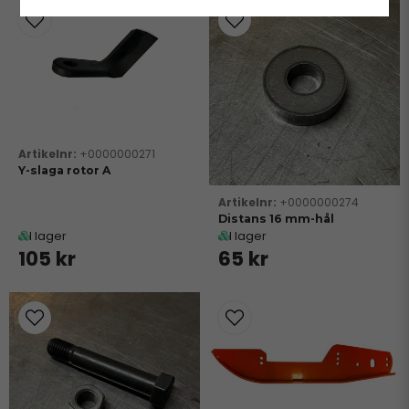
+0000000271
Y-slaga rotor A
+0000000274
Distans 16 mm-hål
I lager
I lager
105 kr
65 kr