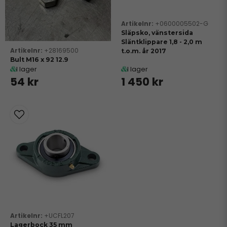
+0600005502-G
Släpsko, vänstersida
Släntklippare 1,8 - 2,0 m
+28169500
t.o.m. år 2017
Bult M16 x 92 12.9
I lager
I lager
54 kr
1 450 kr
+UCFL207
Lagerbock 35 mm