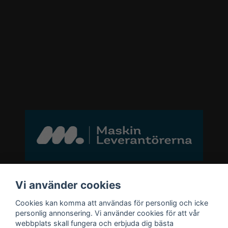
Bli medlem i vårt nyhetsbrev
Vi använder cookies
Cookies kan komma att användas för personlig och icke
email
personlig annonsering. Vi använder cookies för att vår
Mejladress
Skicka
webbplats skall fungera och erbjuda dig bästa