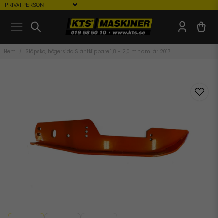
Hem
Släpsko, högersida Släntklippare 1,8 - 2,0 m t.o.m. år 2017