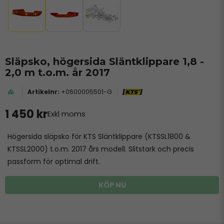
Släpsko, högersida Släntklippare 1,8 -
2,0 m t.o.m. år 2017
+0600005501-G
1 450 kr
Exkl moms
Högersida släpsko för KTS Släntklippare (KTSSL1800 &
KTSSL2000) t.o.m. 2017 års modell. Slitstark och precis
passform för optimal drift.
KÖP NU