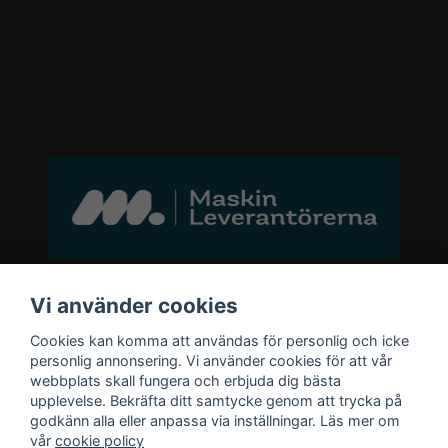
Bli medlem i vårt nyhetsbrev
Vi använder cookies
Cookies kan komma att användas för personlig och icke
email
personlig annonsering. Vi använder cookies för att vår
Mejladress
Skicka
webbplats skall fungera och erbjuda dig bästa
upplevelse. Bekräfta ditt samtycke genom att trycka på
godkänn alla eller anpassa via inställningar. Läs mer om
Bli medlem i vårt nyhetsbrev och ta del
vår
cookie policy