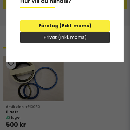
Hur vill du handla?
Skicka fråga
Företag (Exkl. moms)
Privat (Inkl. moms)
Relaterade produkter
+P10050
P-sats
I lager
500 kr