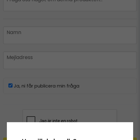
name
Namn
email
Mejladress
Ja, ni får publicera min fråga