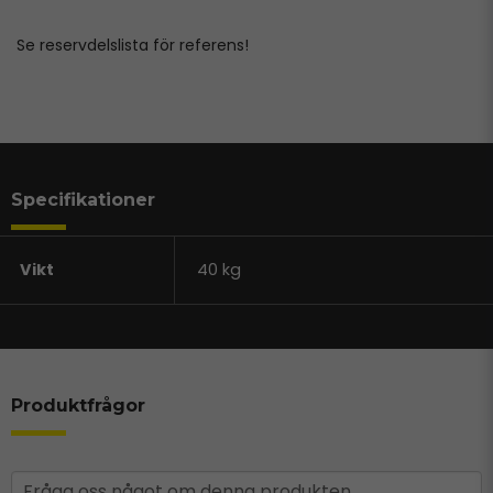
Se reservdelslista för referens!
Specifikationer
Vikt
40 kg
Produktfrågor
question
Fråga oss något om denna produkten...