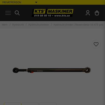
Hem
Hydraulik
Hydraulcylindrar
Hydraulcylinder | Reservdelar till KTS prod