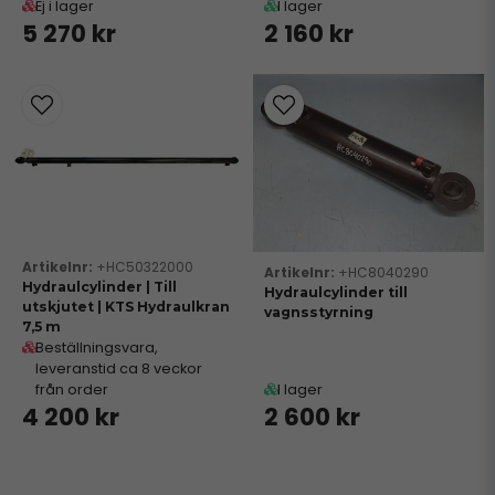
Ej i lager
I lager
5 270 kr
2 160 kr
+HC50322000
+HC8040290
Hydraulcylinder | Till
Hydraulcylinder till
utskjutet | KTS Hydraulkran
vagnsstyrning
7,5 m
Beställningsvara,
leveranstid ca 8 veckor
från order
I lager
4 200 kr
2 600 kr