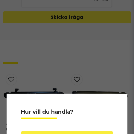
Skicka fråga
Relaterade produkter
Hur vill du handla?
+HC7040390-G
+HC10040650-G
Hydraulcylinder till
Hydraulcylinder 6,30 m-