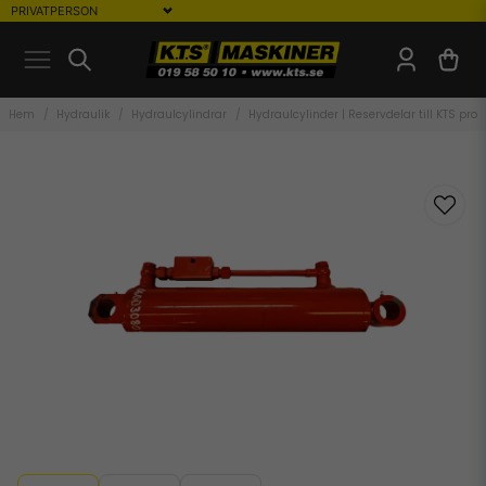
Hem
Hydraulik
Hydraulcylindrar
Hydraulcylinder | Reservdelar till KTS prod