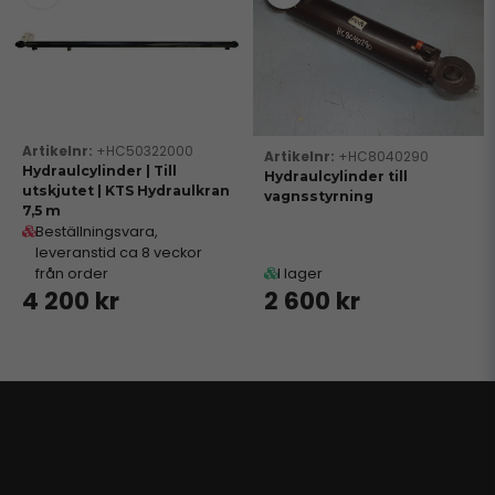
+HC50322000
+HC8040290
Hydraulcylinder | Till
Hydraulcylinder till
utskjutet | KTS Hydraulkran
vagnsstyrning
7,5 m
Beställningsvara,
leveranstid ca 8 veckor
från order
I lager
4 200 kr
2 600 kr