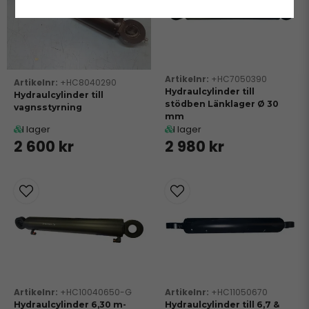
+HC7050390
+HC8040290
Hydraulcylinder till
Hydraulcylinder till
stödben Länklager Ø 30
vagnsstyrning
mm
I lager
I lager
2 600 kr
2 980 kr
+HC10040650-G
+HC11050670
Hydraulcylinder 6,30 m-
Hydraulcylinder till 6,7 &