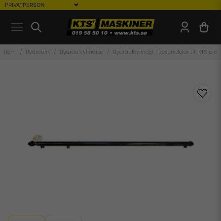
Hem
Hydraulik
Hydraulcylindrar
Hydraulcylinder | Reservdelar till KTS prod