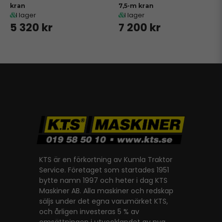
kran
7,5-m kran
I lager
I lager
5 320 kr
7 200 kr
KTS är en förkortning av Kumla Traktor
Service. Företaget som startades 1951
bytte namn 1997 och heter i dag KTS
Maskiner AB. Alla maskiner och redskap
säljs under det egna varumärket KTS,
och årligen investeras 5 % av