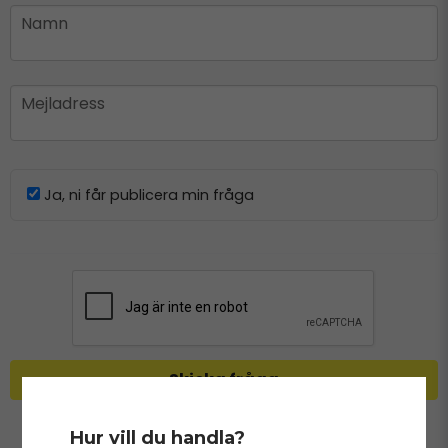
name
Namn
email
Mejladress
Ja, ni får publicera min fråga
Skicka fråga
Hur vill du handla?