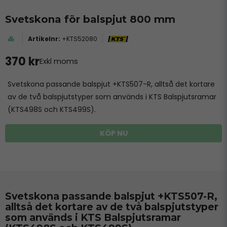
Svetskona för balspjut 800 mm
+KTS52080
370 kr
Exkl moms
Svetskona passande balspjut +KTS507-R, alltså det kortare
av de två balspjutstyper som används i KTS Balspjutsramar
(KTS498S och KTS499S).
KÖP NU
Svetskona passande balspjut +KTS507-R,
alltså det kortare av de två balspjutstyper
som används i KTS Balspjutsramar