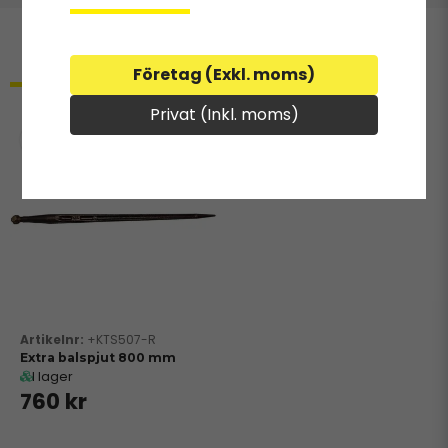
Relaterade produkter
Företag (Exkl. moms)
Privat (Inkl. moms)
+KTS507-R
Extra balspjut 800 mm
I lager
760 kr