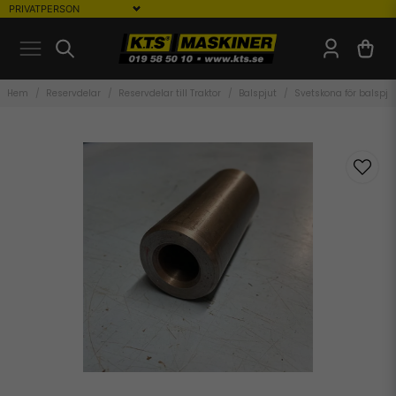
Hem
Reservdelar
Reservdelar till Traktor
Balspjut
Svetskona för balspj