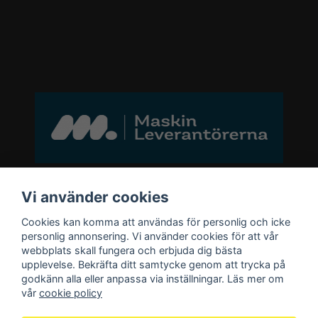
Bli medlem i vårt nyhetsbrev
Vi använder cookies
Cookies kan komma att användas för personlig och icke
email
personlig annonsering. Vi använder cookies för att vår
Mejladress
Skicka
webbplats skall fungera och erbjuda dig bästa
upplevelse. Bekräfta ditt samtycke genom att trycka på
godkänn alla eller anpassa via inställningar. Läs mer om
Bli medlem i vårt nyhetsbrev och ta del
vår
cookie policy
av våra nyheter och erbjudande.