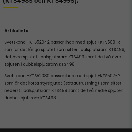
(KTS498S och KTS499S).
Artikelinfo
:
Svetskona +KTS52042 passar ihop med spjut +KTS508-R
som är det långa spjutet som sitter i balspjutsram KTS496,
det övre spjutet i balspjutsram KTS499 samt de två övre
spjuten i dubbelspjutsram KTS498.
Svetskona +KTS52080 passar ihop med spjut +KTS507-R
som är det korta styrspjutet (extrautrustning) som sitter
nederst i balspjutsram KTS499 samt de två nedre spjuten i
dubbelspjutsram KTS498.