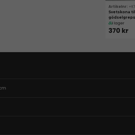
+K
Svetskona til
gödselgreps
I lager
370 kr
 cm