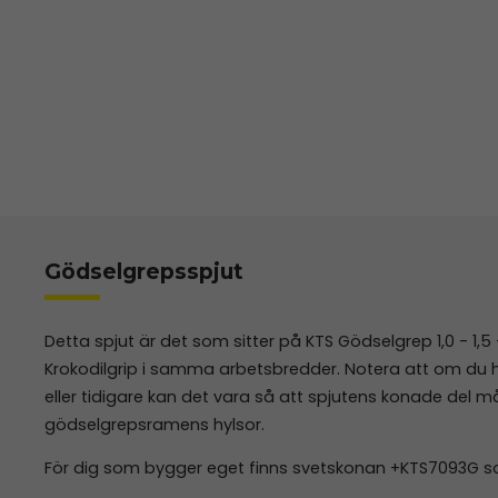
Gödselgrepsspjut
Detta spjut är det som sitter på KTS Gödselgrep 1,0 - 1,
Krokodilgrip i samma arbetsbredder. Notera att om du h
eller tidigare kan det vara så att spjutens konade del m
gödselgrepsramens hylsor.
För dig som bygger eget finns svetskonan +KTS7093G s