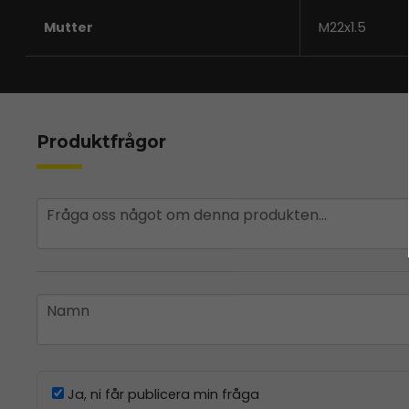
Mutter
M22x1.5
Produktfrågor
question
Fråga oss något om denna produkten...
name
Namn
Ja, ni får publicera min fråga