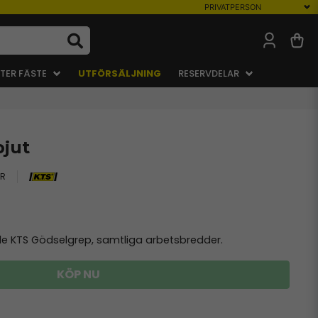
TER FÄSTE
UTFÖRSÄLJNING
RESERVDELAR
jut
-R
nde KTS Gödselgrep, samtliga arbetsbredder.
KÖP NU