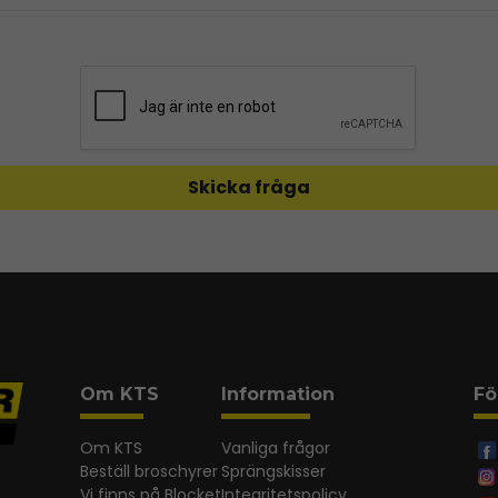
Skicka fråga
Om KTS
Information
Fö
Om KTS
Vanliga frågor
Beställ broschyrer
Sprängskisser
Vi finns på Blocket
Integritetspolicy