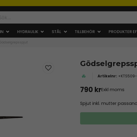
IN
HYDRAULIK
STÅL
TILLBEHÖR
PRODUKTER EF
Gödselgrepsspjut
Gödselgrepssp
+KTS509
790 kr
Exkl moms
Spjut inkl. mutter passa