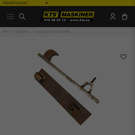
Hem
Tillbehör
Svetsfäste Trima/SMS