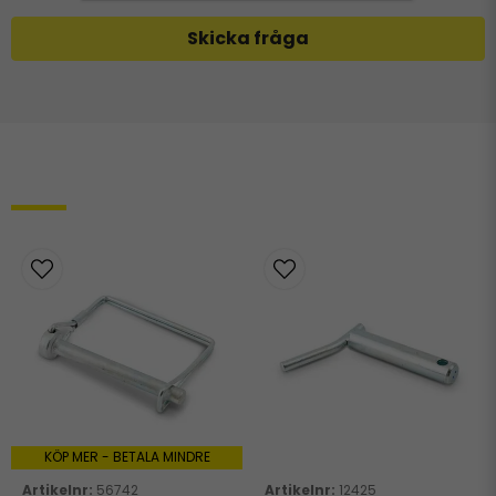
Skicka fråga
Relaterade produkter
KÖP MER - BETALA MINDRE
56742
12425