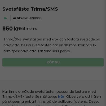
Svetsfäste Trima/SMS
UM01000
950 kr
Exkl moms
Trima/SMS svetsfästen med krok och fästöra svetsade på
bakplatta. Dessa svetsfästen har en 30 mm-krok och 15
mm tjock bakplatta. Fästena säljs parvis.
KÖP NU
Här finns omålade svetsfästen passande lastare med
Trima-/SMS-fäste. Se måttskiss
här
! Observera att hålen
på skisserna enbart finns på de bultbara fästena. Dessa