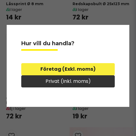
Låssprint Ø 8 mm
Redskapsbult Ø 25x123 mm
I lager
I lager
14 kr
72 kr
Hur vill du handla?
Företag (Exkl. moms)
Privat (Inkl. moms)
12426
81001
Redskapsbult Ø 22x123 mm
Låssprint Ø 12 mm
Ej i lager
I lager
72 kr
19 kr