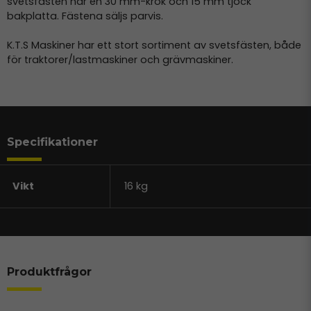
svetsfästen har en 30 mm-krok och 15 mm tjock
bakplatta. Fästena säljs parvis.
K.T.S Maskiner har ett stort sortiment av svetsfästen, både
för traktorer/lastmaskiner och grävmaskiner.
Specifikationer
Vikt
16 kg
Produktfrågor