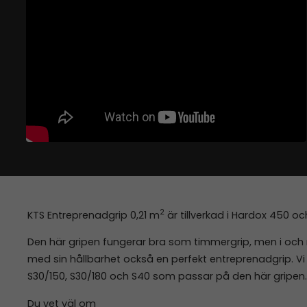
2
KTS Entreprenadgrip 0,21 m
är tillverkad i Hardox 450 oc
Den här gripen fungerar bra som timmergrip, men i och m
med sin hållbarhet också en perfekt entreprenadgrip. Vi
S30/150, S30/180 och S40 som passar på den här gripen.
Du vet väl om