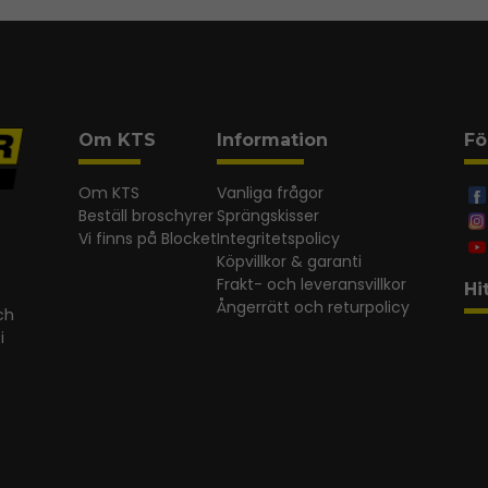
Om KTS
Information
Fö
Om KTS
Vanliga frågor
Beställ broschyrer
Sprängskisser
Vi finns på Blocket
Integritetspolicy
Köpvillkor & garanti
Frakt- och leveransvillkor
Hi
Ångerrätt och returpolicy
ch
i