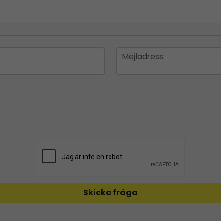
email
Mejladress
Skicka fråga