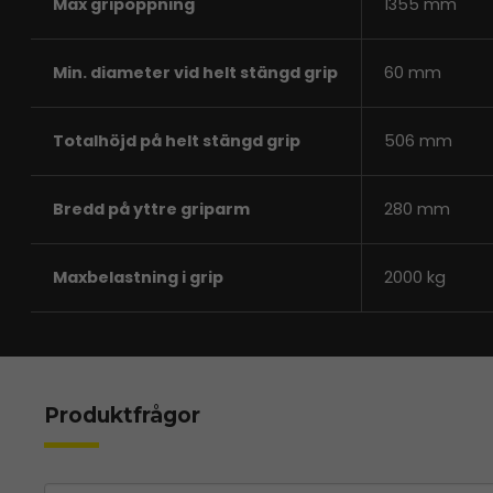
Max gripöppning
1355 mm
Min. diameter vid helt stängd grip
60 mm
Totalhöjd på helt stängd grip
506 mm
Bredd på yttre griparm
280 mm
Maxbelastning i grip
2000 kg
Produktfrågor