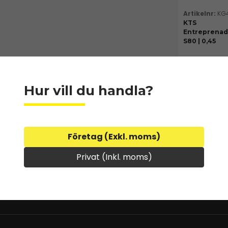
KG
KTS
Entreprenad
S80 | 0,45
Tillverkas p
kundorder,
leveranstid
Hur vill du handla?
dagar
60 270 
Företag (Exkl. moms)
Privat (Inkl. moms)