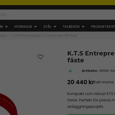
IN
HYDRAULIK
STÅL
TILLBEHÖR
PRODUKTER EF
dgrip
K.T.S Entreprenadgrip 0,21 Hardox med S40-fäste
K.T.S Entrepr
fäste
GR21H-S4
20 440 kr
Exkl moms
Kompakt och robust KTS E
fäste. Perfekt för preci
anläggningsprojekt.