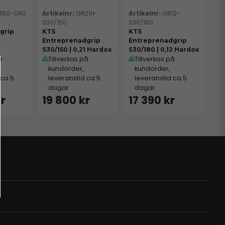
450-S80
GR21H-
GR12-
S30/150
S30/180
grip
KTS
KTS
Entreprenadgrip
Entreprenadgrip
S30/150 | 0,21 Hardox
S30/180 | 0,12 Hardox
å
Tillverkas på
Tillverkas på
kundorder,
kundorder,
 ca 5
leveranstid ca 5
leveranstid ca 5
dagar
dagar
kr
19 800 kr
17 390 kr