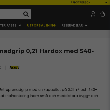
TER FÄSTE
UTFÖRSÄLJNING
RESERVDELAR
enadgrip 0,21 Hardox med S40-
0
ntreprenadgrip med en kapacitet på 0,21 m² och S40-
s materialhantering inom små och medelstora bygg- och