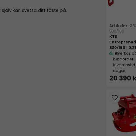
jälv kan svetsa ditt fäste på.
GR
S30/180
KTS
Entreprenad
S30/180 | 0,2
Tillverkas p
kundorder,
leveranstid
dagar
20 390 