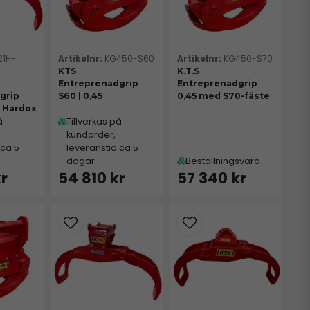
21H-
KG450-S60
KG450-S70
KTS
K.T.S
Entreprenadgrip
Entreprenadgrip
grip
S60 | 0,45
0,45 med S70-fäste
1 Hardox
å
Tillverkas på
kundorder,
 ca 5
leveranstid ca 5
dagar
Beställningsvara
kr
54 810 kr
57 340 kr