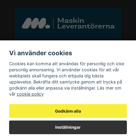
Bli medlem i vårt nyhetsbrev
Vi använder cookies
Cookies kan komma att användas för personlig och icke
email
personlig annonsering. Vi använder cookies för att vår
Mejladress
Skicka
webbplats skall fungera och erbjuda dig bästa
upplevelse. Bekräfta ditt samtycke genom att trycka på
godkänn alla eller anpassa via inställningar. Läs mer om
Bli medlem i vårt nyhetsbrev och ta del
vår
cookie policy
av våra nyheter och erbjudande.
Godkänn alla
Inställningar