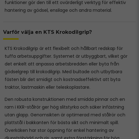
funktioner gör den till ett ovärderligt verktyg för effektiv
hantering av gödsel, ensilage och andra material.
Varför välja en KTS Krokodilgrip?
KTS Krokodilgrip är ett flexibelt och hållbart redskap för
tuffa arbetsuppgifter. Systemet är utbyggbart, vilket gör
det enkelt att anpassa arbetsbredden eller byta från
gödselgrep till krokodilgrip. Med bultade och utbytbara
fästen blir det smidigt och kostnadseffektivt att byta
traktor, lastmaskin eller teleskoplastare.
Den robusta konstruktionen med smidda pinnar och en
ram i KKR-stålrör ger hög slitstyrka och säker infästning
utan glapp. Genomsikten är optimerad med stålrör och
plattstål i bakkanten för bästa sikt och minimalt spill.
Överkäken har stor öppning för enkel hantering av
djupströbädd och ris, samt extra förstärkning för hög