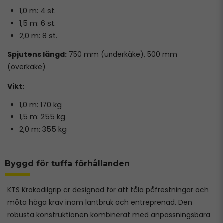
1,0 m: 4 st.
1,5 m: 6 st.
2,0 m: 8 st.
Spjutens längd:
750 mm (underkäke), 500 mm
(överkäke)
Vikt:
1,0 m: 170 kg
1,5 m: 255 kg
2,0 m: 355 kg
Byggd för tuffa förhållanden
KTS Krokodilgrip är designad för att tåla påfrestningar och
möta höga krav inom lantbruk och entreprenad. Den
robusta konstruktionen kombinerat med anpassningsbara