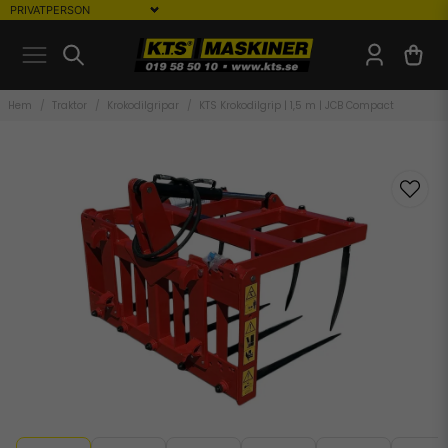
Hem
Traktor
Krokodilgripar
KTS Krokodilgrip | 1,5 m | JCB Compact