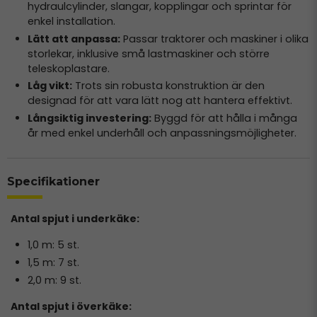
hydraulcylinder, slangar, kopplingar och sprintar för
enkel installation.
Lätt att anpassa:
Passar traktorer och maskiner i olika
storlekar, inklusive små lastmaskiner och större
teleskoplastare.
Låg vikt:
Trots sin robusta konstruktion är den
designad för att vara lätt nog att hantera effektivt.
Långsiktig investering:
Byggd för att hålla i många
år med enkel underhåll och anpassningsmöjligheter.
Specifikationer
Antal spjut i underkäke:
1,0 m: 5 st.
1,5 m: 7 st.
2,0 m: 9 st.
Antal spjut i överkäke: