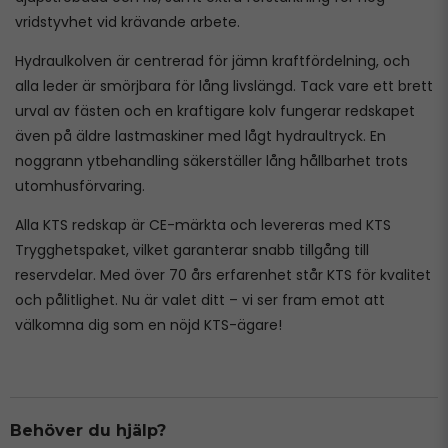
vridstyvhet vid krävande arbete.
Hydraulkolven är centrerad för jämn kraftfördelning, och
alla leder är smörjbara för lång livslängd. Tack vare ett brett
urval av fästen och en kraftigare kolv fungerar redskapet
även på äldre lastmaskiner med lågt hydraultryck. En
noggrann ytbehandling säkerställer lång hållbarhet trots
utomhusförvaring.
Alla KTS redskap är CE-märkta och levereras med KTS
Trygghetspaket, vilket garanterar snabb tillgång till
reservdelar. Med över 70 års erfarenhet står KTS för kvalitet
och pålitlighet. Nu är valet ditt – vi ser fram emot att
välkomna dig som en nöjd KTS-ägare!
Behöver du hjälp?