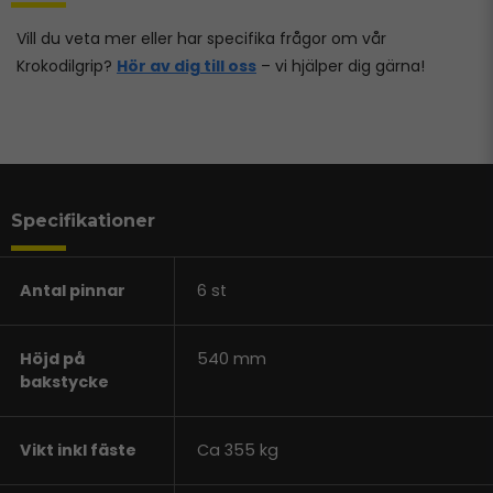
Vill du veta mer eller har specifika frågor om vår
Krokodilgrip?
Hör av dig till oss
– vi hjälper dig gärna!
Specifikationer
Antal pinnar
6 st
Höjd på
540 mm
bakstycke
Vikt inkl fäste
Ca 355 kg