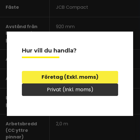
Fäste
JCB Compact
Avstånd från
920 mm
ledpunkt till CC
pinninfästning
Hur vill du handla?
Antal pinnar
7 st
Företag (Exkl. moms)
Arbetsbredd
1,5 m
Privat (Inkl. moms)
Dimension på
36 mm
pinne
Arbetsbredd
2,0 m
(CC yttre
pinnar)