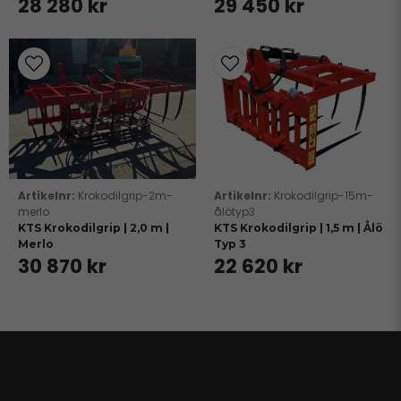
28 280 kr
29 450 kr
Krokodilgrip-2m-
Krokodilgrip-15m-
merlo
ålötyp3
KTS Krokodilgrip | 2,0 m |
KTS Krokodilgrip | 1,5 m | Ålö
Merlo
Typ 3
30 870 kr
22 620 kr