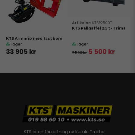
KTSP2500T
KTS Pallgaffel 2,5 t - Trima
KTS Armgrip med fast bom
I lager
I lager
33 905 kr
5 500 kr
7 500 kr
KTS är en förkortning av Kumla Traktor