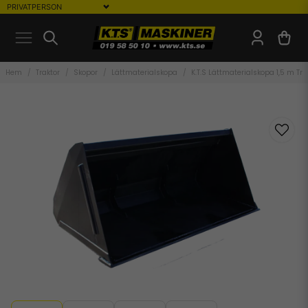
Hem
Traktor
Skopor
Lättmaterialskopa
K.T.S Lättmaterialskopa 1,5 m Tr