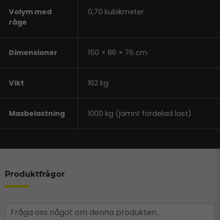
Volym med
0,70 kubikmeter
råge
Dimensioner
150 × 86 × 76 cm
Vikt
162 kg
Maxbelastning
1000 kg (jämnt fördelad last)
Produktfrågor
question
Fråga oss något om denna produkten...