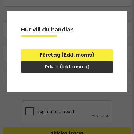
name
Namn
Hur vill du handla?
email
Mejladress
Företag (Exkl. moms)
Privat (Inkl. moms)
Ja, ni får publicera min fråga
Skicka fråga