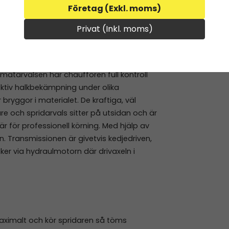
Företag (Exkl. moms)
Privat (Inkl. moms)
 gummiduk som pressas mot spridarvalsen
atarvalsen har chauffören full kontroll
tiv halkbekämpning under olika
ryggor i materialet. De kraftiga, väl
 och spridarvals sitter på utsidan och är
r för professionell körning. Med hjälp av
. Transmissionen är givetvis kedjedriven,
ker via hydraulmotorn där drivaxeln i
imalt och kör spridaren så töms