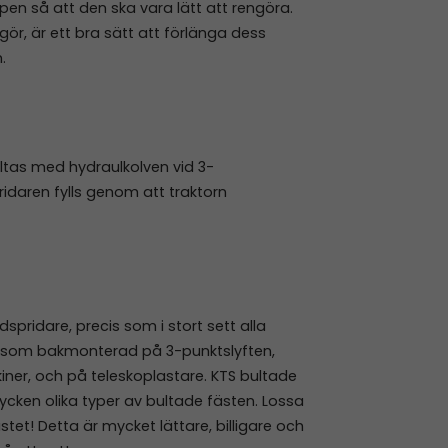
en så att den ska vara lätt att rengöra.
gör, är ett bra sätt att förlänga dess
.
iltas med hydraulkolven vid 3-
ridaren fylls genom att traktorn
ridare, precis som i stort sett alla
t som bakmonterad på 3-punktslyften,
kiner, och på teleskoplastare. KTS bultade
tycken olika typer av bultade fästen. Lossa
tet! Detta är mycket lättare, billigare och