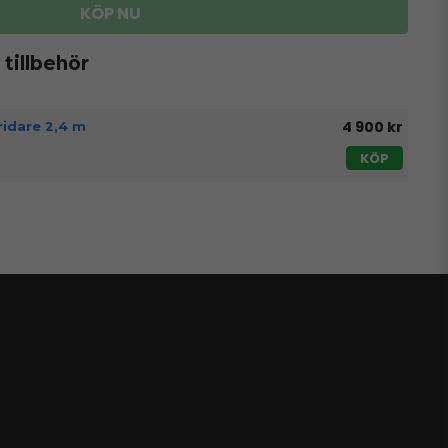
KÖP NU
illbehör
4 900 kr
pridare 2,4 m
KÖP