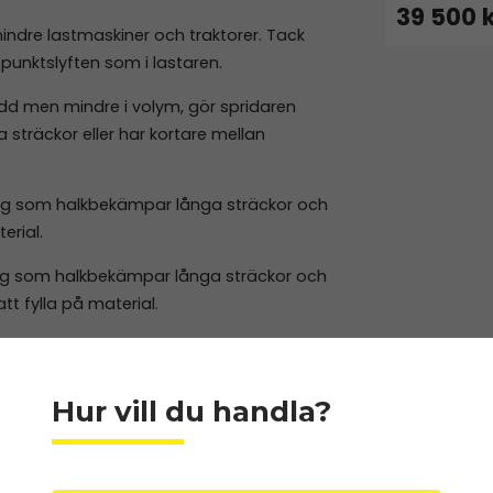
39 500 
mindre lastmaskiner och traktorer. Tack
-punktslyften som i lastaren.
edd men mindre i volym, gör spridaren
 sträckor eller har kortare mellan
dig som halkbekämpar långa sträckor och
erial.
dig som halkbekämpar långa sträckor och
t fylla på material.
gsområden
Hur vill du handla?
alkbekämpning mycket effektivt och jämnt
ven lämplig för sanddressning av grönytor
S Sandspridare kan användas året om och