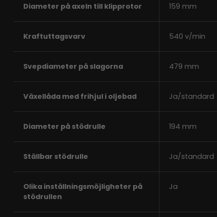
Diameter på axeln till klipprotor
159 mm
Kraftuttagsvarv
540 v/min
Svepdiameter på slagorna
479 mm
Växellåda med frihjul i oljebad
Ja/standard
Diameter på stödrulle
194 mm
Ställbar stödrulle
Ja/standard
Olika inställningsmöjligheter på
Ja
stödrullen