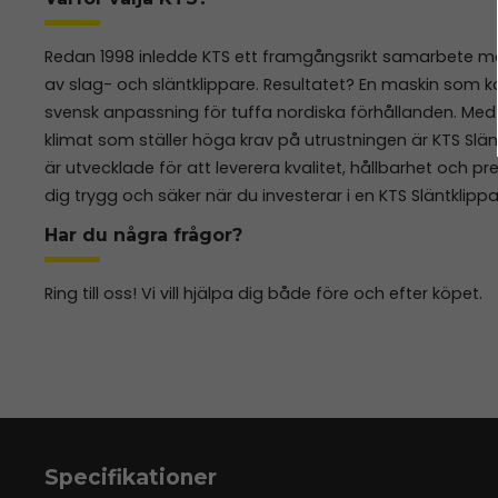
Redan 1998 inledde KTS ett framgångsrikt samarbete med T
av slag- och släntklippare. Resultatet? En maskin som k
svensk anpassning för tuffa nordiska förhållanden. Me
klimat som ställer höga krav på utrustningen är KTS Slänt
är utvecklade för att leverera kvalitet, hållbarhet och p
dig trygg och säker när du investerar i en KTS Släntklipp
Har du några frågor?
Ring till oss! Vi vill hjälpa dig både före och efter köpet.
Specifikationer