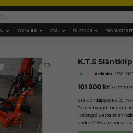
IN
HYDRAULIK
STÅL
TILLBEHÖR
PRODUKTER EF
K.T.S Släntkli
KTSSL230
101 900 kr
Exkl moms
KTS Släntklippare 2,30 m
Den är byggd för profes
livslängd. Detta är en ital
under KTS-varumärket sed