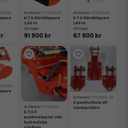
SL1330
KTSSL2000
KTSSL1530
ippare
K.T.S Släntklippare
K.T.S Släntklippare
2,00 m
1,60 m
I lager
I lager
kr
91 900 kr
67 900 kr
SSL1800
ippare
KTS2000-3P
3-punktsfäste till
KTS8200
sandspridare
K.T.S 3-
punktsadapter inkl.
hydrauliska
stödben