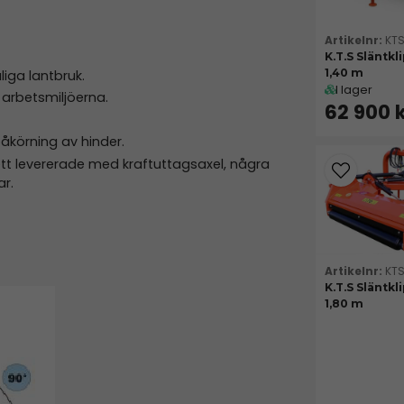
KTS
K.T.S Släntkl
1,40 m
liga lantbruk.
I lager
 arbetsmiljöerna.
62 900 
åkörning av hinder.
ett levererade med kraftuttagsaxel, några
ar.
KT
K.T.S Släntkl
1,80 m