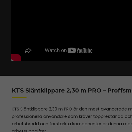
KTS Släntklippare 2,30 m PRO – Proffsm
KTS Släntklippare 2,30 m PRO är den mest avancerade mo
professionella användare som kräver topprestanda och
arbetsbredd och förstärkta komponenter är denna modell
arbetsuppgifter.