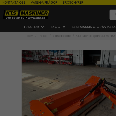
KONTAKTA OSS
VANLIGA FRÅGOR
BROSCHYRER
TRAKTOR
SKOG
LASTMASKIN & GRÄVMASK
Hem
Traktor
Släntklippare
K.T.S Släntklippare 2,3 m PRO