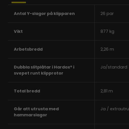
Antal Y-slagor på klipparen
26 par
Vikt
877 kg
Arbetsbredd
2,26 m
Dubbla slitplåtar i Hardox® i
Ja/standard
svepet runt klipprotor
Total bredd
2,81 m
Går att utrusta med
Ja / extrautr
hammarslagor