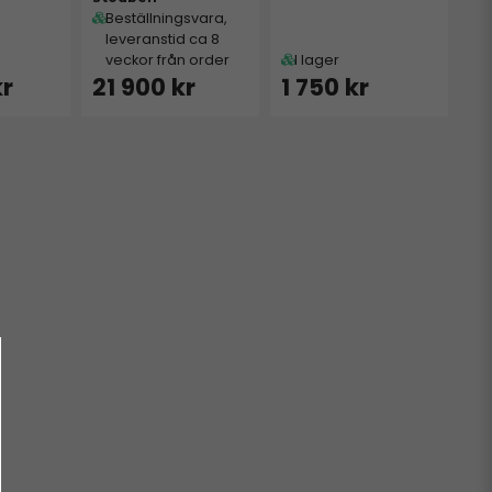
Beställningsvara,
leveranstid ca 8
veckor från order
I lager
kr
21 900 kr
1 750 kr