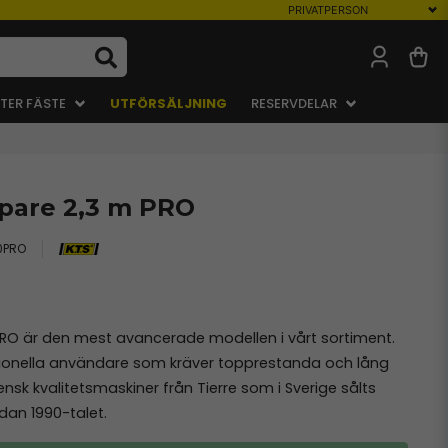
TER FÄSTE
UTFÖRSÄLJNING
RESERVDELAR
ppare 2,3 m PRO
0PRO
 PRO är den mest avancerade modellen i vårt sortiment.
sionella användare som kräver topprestanda och lång
iensk kvalitetsmaskiner från Tierre som i Sverige sålts
an 1990-talet.