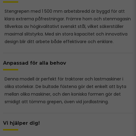
Stengrepen med 1 500 mm arbetsbredd är byggd för att
klara extrema påfrestningar. Främre horn och stenmagasin
tillverkas av högkvalitativt svenskt stål, vilket säkerställer
maximal slitstyrka. Med sin stora kapacitet och innovativa
design blir ditt arbete både effektivare och enklare.
Anpassad för alla behov
Denna modell är perfekt för traktorer och lastmaskiner i
olika storlekar. De bultade fästena gör det enkelt att byta
mellan olika maskiner, och den koniska formen gör det
smidigt att tömma grepen, även vid jordlastning.
Vi hjälper dig!