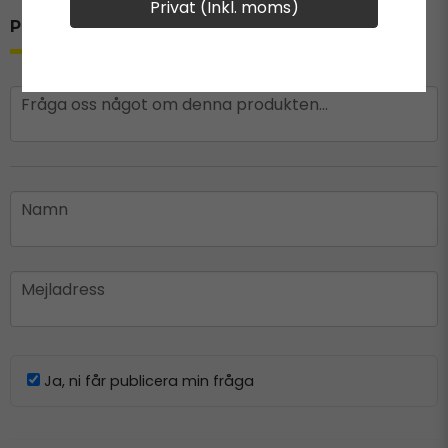
Privat (Inkl. moms)
Produktfrågor
question
Fråga oss något om denna produkten...
name
Namn
email
Mejladress
Ja, ni får publicera min fråga