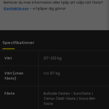
Behöver du mer information eller hjälp att välja rätt fäste?
Kontakta oss
– vi hjälper dig gärna!
Specifikationer
Vikt
217-232 kg
Vikt (utan
Ca 217 kg
fäste)
Fäste
Bultade fästen - Eurofäste |
Trima-/SMS-fäste | Stora BM-
fäste