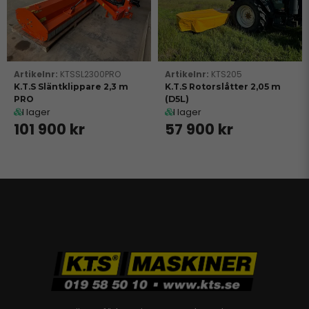
KTSSL2300PRO
KTS205
K.T.S Släntklippare 2,3 m
K.T.S Rotorslåtter 2,05 m
PRO
(D5L)
I lager
I lager
101 900 kr
57 900 kr