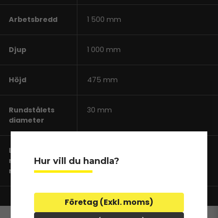
Arbetsbredd
1 500 mm
Djup
1 000 mm
Höjd
475 mm
Rundstålets
30 mm
diameter
Ljusöppning
80 mm
Hur vill du handla?
mellan
rundstålen
Företag (Exkl. moms)