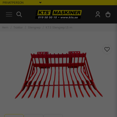
Hem
Traktor
Stengrep
K.T.S Stengrep 1,5 m